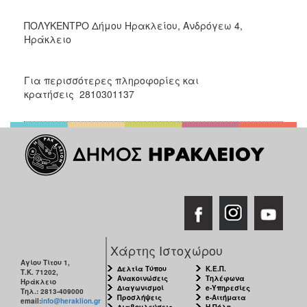
ΠΟΛΥΚΕΝΤΡΟ Δήμου Ηρακλείου, Ανδρόγεω 4,
Ηράκλειο
Για περισσότερες πληροφορίες και
κρατήσεις 2810301137
Χάρτης Ιστοχώρου
Αγίου Τίτου 1,
Δελτία Τύπου
Κ.Ε.Π.
Τ.Κ. 71202,
Ανακοινώσεις
Τηλέφωνα
Ηράκλειο
Διαγωνισμοί
e-Υπηρεσίες
Τηλ.: 2813-409000
Προσλήψεις
e-Αιτήματα
email:
info@heraklion.gr
Διαβουλεύσεις
Η Πόλη