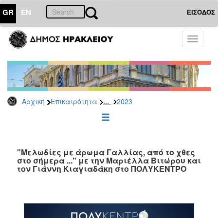
GR
EN
ΕΙΣΟΔΟΣ
ΕΠΙΚΑΙΡΟΤΗΤΑ
Toggle
navigati
Δελτία
Τύπου
Αρχείο
2026
...
Αρχική
Επικαιρότητα
2023
2025
2024
2023
2022
"Μελωδίες με άρωμα Γαλλίας, από το χθες
στο σήμερα ..." με την Μαριέλλα Βιτώρου και
2021
τον Γιάννη Κιαγιαδάκη στο ΠΟΛΥΚΕΝΤΡΟ
2020
2019
2018