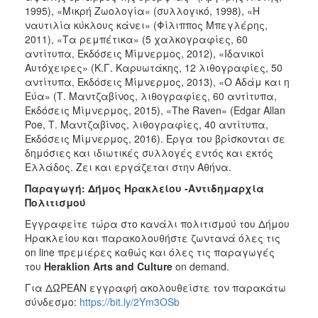
1995), «Μικρή Ζωολογία» (συλλογικό, 1998), «Η
ναυτιλία κύκλους κάνει» (Φίλιππος Μπεγλέρης,
2011), «Τα ρεμπέτικα» (5 χαλκογραφίες, 60
αντίτυπα, Εκδόσεις Μίμνερμος, 2012), «Ιδανικοί
Αυτόχειρες» (Κ.Γ. Καρυωτάκης, 12 λιθογραφίες, 50
αντίτυπα, Εκδόσεις Μίμνερμος, 2013), «Ο Αδάμ και η
Εύα» (Τ. Μαντζαβίνος, λιθογραφίες, 60 αντίτυπα,
Εκδόσεις Μίμνερμος, 2015), «The Raven» (Edgar Allan
Poe, Τ. Μαντζαβίνος, λιθογραφίες, 40 αντίτυπα,
Εκδόσεις Μίμνερμος, 2016). Έργα του βρίσκονται σε
δημόσιες και ιδιωτικές συλλογές εντός και εκτός
Ελλάδος. Ζει και εργάζεται στην Αθήνα.
Παραγωγή: Δήμος Ηρακλείου -Αντιδημαρχία
Πολιτισμού
Εγγραφείτε τώρα στο κανάλι πολιτισμού του Δήμου
Ηρακλείου και παρακολουθήστε ζωντανά όλες τις
on line πρεμιέρες καθώς και όλες τις παραγωγές
του
Heraklion
Arts
and
Culture
on demand.
Για ΔΩΡΕΑΝ εγγραφή ακολουθείστε τον παρακάτω
σύνδεσμο:
https://bit.ly/2Ym3OSb