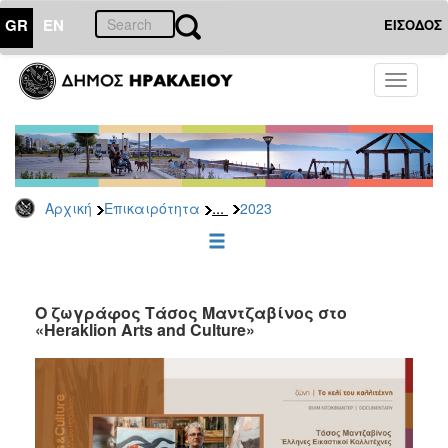
GR
EN
ΕΙΣΟΔΟΣ
ΕΠΙΚΑΙΡΟΤΗΤΑ
Toggle
navigati
Δελτία
Τύπου
Αρχείο
2026
...
Αρχική
Επικαιρότητα
2023
2025
2024
2023
2022
Ο ζωγράφος Τάσος Μαντζαβίνος στο
«Heraklion Arts and Culture»
2021
2020
2019
2018