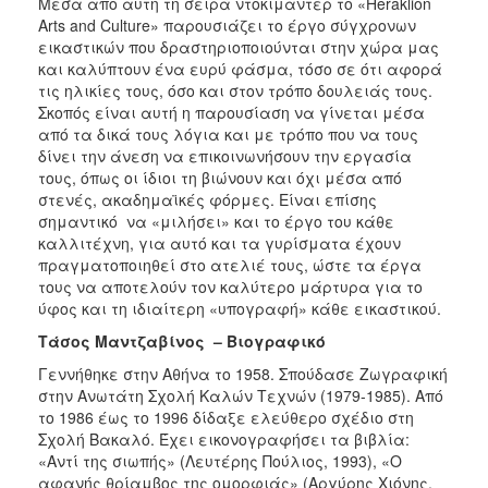
Μέσα από αυτή τη σειρά ντοκιμαντέρ το «Heraklion
Arts and Culture» παρουσιάζει το έργο σύγχρονων
εικαστικών που δραστηριοποιούνται στην χώρα μας
και καλύπτουν ένα ευρύ φάσμα, τόσο σε ότι αφορά
τις ηλικίες τους, όσο και στον τρόπο δουλειάς τους.
Σκοπός είναι αυτή η παρουσίαση να γίνεται μέσα
από τα δικά τους λόγια και με τρόπο που να τους
δίνει την άνεση να επικοινωνήσουν την εργασία
τους, όπως οι ίδιοι τη βιώνουν και όχι μέσα από
στενές, ακαδημαϊκές φόρμες. Είναι επίσης
σημαντικό να «μιλήσει» και το έργο του κάθε
καλλιτέχνη, για αυτό και τα γυρίσματα έχουν
πραγματοποιηθεί στο ατελιέ τους, ώστε τα έργα
τους να αποτελούν τον καλύτερο μάρτυρα για το
ύφος και τη ιδιαίτερη «υπογραφή» κάθε εικαστικού.
Τάσος Μαντζαβίνος
– Βιογραφικό
Γεννήθηκε στην Αθήνα το 1958. Σπούδασε Ζωγραφική
στην Ανωτάτη Σχολή Καλών Τεχνών (1979-1985). Από
το 1986 έως το 1996 δίδαξε ελεύθερο σχέδιο στη
Σχολή Βακαλό. Έχει εικονογραφήσει τα βιβλία:
«Αντί της σιωπής» (Λευτέρης Πούλιος, 1993), «Ο
αφανής θρίαμβος της ομορφιάς» (Αργύρης Χιόνης,