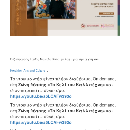
2017
2016
2015
2013
2012
2011
2010
Ο ζωγράφος Τάσος Μαντζαβίνος μιλάει για την τέχνη του
2006
Heraklion Arts and Culture
.
Το ντοκιμαντέρ είναι πλέον διαθέσιμο, On demand,
στη
Ζώνη θέασης «Το Κελί του Καλλιτέχνη»
και
στον παρακάτω σύνδεσμο:
ΔΗΜΟΤΗΣ
https://youtu.be/a5LCAFw393o
Το ντοκιμαντέρ είναι πλέον διαθέσιμο, On demand,
ΕΠΙΣΚΕΠΤΗΣ
στη
Ζώνη θέασης «Το Κελί του Καλλιτέχνη»
και
στον παρακάτω σύνδεσμο:
ΗΡΑΚΛΕΙΟ
https://youtu.be/a5LCAFw393o
ΓΙΑ...