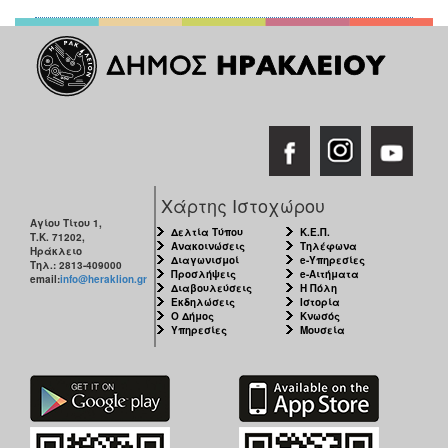
Χάρτης Ιστοχώρου
Αγίου Τίτου 1,
Δελτία Τύπου
Κ.Ε.Π.
Τ.Κ. 71202,
Ανακοινώσεις
Τηλέφωνα
Ηράκλειο
Διαγωνισμοί
e-Υπηρεσίες
Τηλ.: 2813-409000
Προσλήψεις
e-Αιτήματα
email:
info@heraklion.gr
Διαβουλεύσεις
Η Πόλη
Εκδηλώσεις
Ιστορία
Ο Δήμος
Κνωσός
Υπηρεσίες
Μουσεία