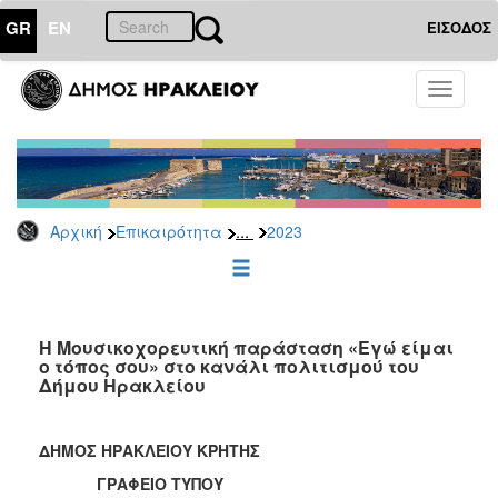
GR
EN
ΕΙΣΟΔΟΣ
ΕΠΙΚΑΙΡΟΤΗΤΑ
Toggle
navigati
Δελτία
Τύπου
Αρχείο
2026
...
Αρχική
Επικαιρότητα
2023
2025
2024
2023
2022
Η Μουσικοχορευτική παράσταση «Εγώ είμαι
ο τόπος σου» στο κανάλι πολιτισμού του
2021
Δήμου Ηρακλείου
2020
2019
ΔΗΜΟΣ ΗΡΑΚΛΕΙΟΥ ΚΡΗΤΗΣ
2018
ΓΡΑΦΕΙΟ ΤΥΠΟΥ