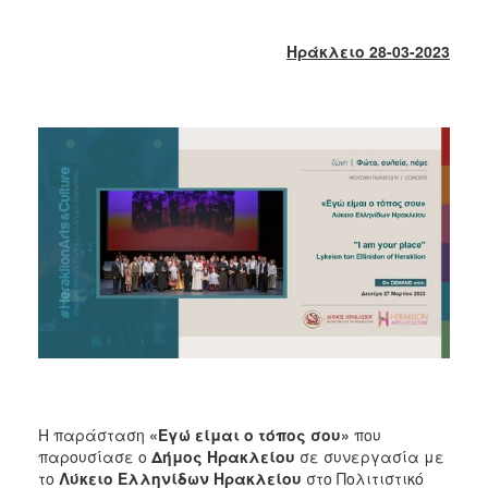
2017
2016
Ηράκλειο 28-03-2023
2015
2013
2012
2011
2010
2006
ΔΗΜΟΤΗΣ
ΕΠΙΣΚΕΠΤΗΣ
Η παράσταση
«Εγώ είμαι ο τόπος σου»
που
ΗΡΑΚΛΕΙΟ
παρουσίασε ο
Δήμος Ηρακλείου
σε συνεργασία με
ΓΙΑ...
το
Λύκειο Ελληνίδων Ηρακλείου
στο Πολιτιστικό