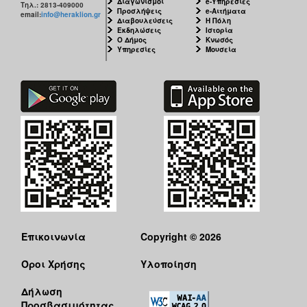
Διαγωνισμοί
e-Υπηρεσίες
Τηλ.: 2813-409000
Προσλήψεις
e-Αιτήματα
email:
info@heraklion.gr
Διαβουλεύσεις
Η Πόλη
Εκδηλώσεις
Ιστορία
Ο Δήμος
Κνωσός
Υπηρεσίες
Μουσεία
Επικοινωνία
Copyright © 2026
Όροι Χρήσης
Υλοποίηση
Δήλωση
Προσβασιμότητας