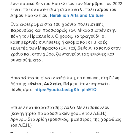
Συνεδριακό Κέντρο Ηρακλείου τον Νοέμβριο του 2022
είναι πλέον διαθέσιμη στο κανάλι πολιτισμού του
Δήμου Ηρακλείου,
Heraklion
Arts
and
Culture
Ένα αφιέρωμα στα 100 χρόνια πολιτιστικής
παρουσίας και προσφοράς των Μικρασιατών στην
πόλη του Ηρακλείου. Ο χορός, το τραγούδι, οι
καθημερινές συνήθειες ή ακόμα και οι μικρές
τελετές των Μικρασιατών, ταξιδεύουν το κοινό στον
χρόνο και στον χώρο, ζωντανεύοντας εικόνες και
συναισθήματα.
Η παράσταση είναι διαθέσιμη, on demand, στη ζώνη
θέασης
«Φώτα, Αυλαία, Πάμε»
στον παρακάτω
σύνδεσμο:
https://youtu.be/LgKh_plnE1Q
Επιμέλεια παράστασης: Λόλα Μελιτσοπούλου
(καθηγήτρια παραδοσιακών χορών του Λ.Ε.Η.) -
Αργυρώ Σταυρίδη (μουσικός, μαέστρος της χορωδίας
του Λ.Ε.Η.)