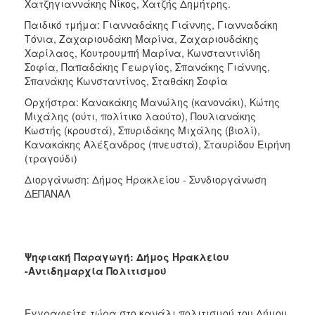
Χατζηγιαννάκης Νίκος, Χατζής Δημήτρης.
Παιδικό τμήμα: Γιανναδάκης Γιάννης, Γιανναδάκη
Τόνια, Ζαχαριουδάκη Μαρίνα, Ζαχαριουδάκης
Χαρίλαος, Κουτρουμπή Μαρίνα, Κωνσταντινίδη
Σοφία, Παπαδάκης Γεωργίος, Σπανάκης Γιάννης,
Σπανάκης Κωνσταντίνος, Σταθάκη Σοφία
Ορχήστρα: Κανακάκης Μανώλης (κανονάκι), Κώτης
Μιχάλης (ούτι, πολίτικο λαούτο), Πουλιανάκης
Κωστής (κρουστά), Σπυριδάκης Μιχάλης (βιολί),
Κανακάκης Αλέξανδρος (πνευστά), Σταυρίδου Ειρήνη
(τραγούδι)
Διοργάνωση: Δήμος Ηρακλείου - Συνδιοργάνωση
ΔΕΠΑΝΑΛ
Ψηφιακή Παραγωγή: Δήμος Ηρακλείου
-Αντιδημαρχία Πολιτισμού
Εγγραφείτε τώρα στο κανάλι πολιτισμού του Δήμου