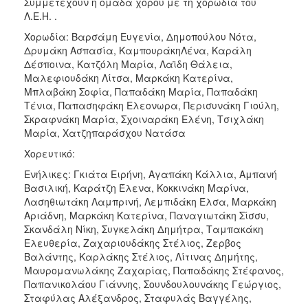
Συμμετέχουν η ομάδα χορού με τη χορωδία του
Λ.Ε.Η. .
Χορωδία: Βαρσάμη Ευγενία, Δημοπούλου Νότα,
Δρυμάκη Ασπασία, ΚαμπουράκηΛένα, Καράλη
Δέσποινα, Κατζόλη Μαρία, Λαϊδη Θάλεια,
Μαλεφιουδάκη Λίτσα, Μαρκάκη Κατερίνα,
Μπλαβάκη Σοφία, Παπαδάκη Μαρία, Παπαδάκη
Τένια, Παπασηφάκη Ελεονωρα, Περισυνάκη Γιούλη,
Σκραφνάκη Μαρία, Σχοιναράκη Ελένη, Τσιχλάκη
Μαρία, Χατζηπαράσχου Νατάσα
Χορευτικό:
Ενήλικες: Γκιάτα Ειρήνη, Αγαπάκη Κάλλια, Αμπανή
Βασιλική, Καράτζη Έλενα, Κοκκινάκη Μαρίνα,
Λασηθιωτάκη Λαμπρινή, Λεμπιδάκη Έλσα, Μαρκάκη
Αριάδνη, Μαρκάκη Κατερίνα, Παναγιωτάκη Σίσσυ,
Σκανδάλη Νίκη, Συγκελάκη Δημήτρα, Ταμπακάκη
Ελευθερία, Ζαχαριουδάκης Στέλιος, Ζερβος
Βαλάντης, Καρλάκης Στέλιος, Λίτινας Δημήτης,
Μαυρομανωλάκης Ζαχαρίας, Παπαδάκης Στέφανος,
Παπανικολάου Γιάννης, Σουνδουλουνάκης Γεώργιος,
Σταφύλας Αλέξανδρος, Σταφυλάς Βαγγέλης,