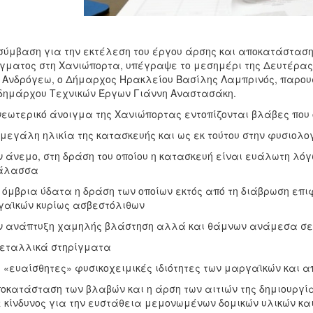
σύμβαση για την εκτέλεση του έργου άρσης και αποκατάστασης
γματος στη Χανιώπορτα, υπέγραψε το μεσημέρι της Δευτέρας 1
 Ανδρόγεω, ο Δήμαρχος Ηρακλείου Βασίλης Λαμπρινός, παρουσ
δημάρχου Τεχνικών Έργων Γιάννη Αναστασάκη.
νεωτερικό άνοιγμα της Χανιώπορτας εντοπίζονται βλάβες που
 μεγάλη ηλικία της κατασκευής και ως εκ τούτου στην φυσιολο
ν άνεμο, στη δράση του οποίου η κατασκευή είναι ευάλωτη λόγ
θάλασσα
 όμβρια ύδατα η δράση των οποίων εκτός από τη διάβρωση επι
αϊκών κυρίως ασβεστόλιθων
ν ανάπτυξη χαμηλής βλάστηση αλλά και θάμνων ανάμεσα σε
εταλλικά στηρίγματα
ς «ευαίσθητες» φυσικοχειμικές ιδιότητες των μαργαϊκών κα
οκατάσταση των βλαβών και η άρση των αιτιών της δημιουργί
 κίνδυνος για την ευστάθεια μεμονωμένων δομικών υλικών κα