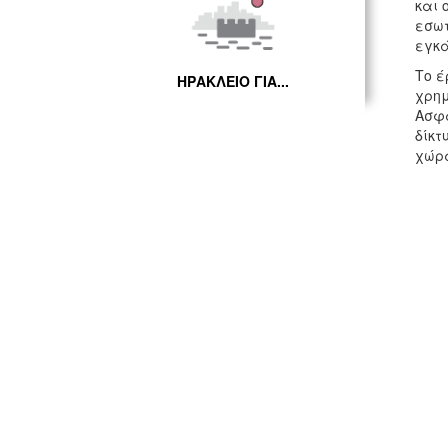
και 
εσωτ
εγκά
Το έ
ΗΡΑΚΛΕΙΟ ΓΙΑ...
χρημ
Ασφά
δίκτ
χώρα