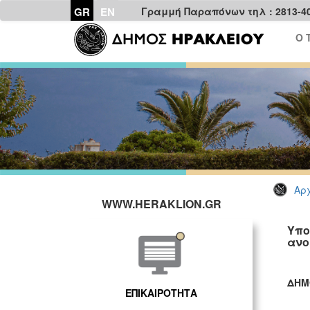
GR
EN
Γραμμή Παραπόνων τηλ : 2813-4
Ο 
Αρχ
WWW.HERAKLION.GR
Υπο
ανο
ΔΗΜ
ΕΠΙΚΑΙΡΟΤΗΤΑ
ΓΡ