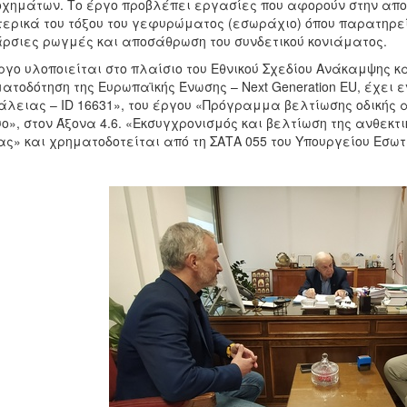
οχημάτων. Το έργο προβλέπει εργασίες που αφορούν στην απ
ερικά του τόξου του γεφυρώματος (εσωράχιο) όπου παρατηρεί
ρσιες ρωγμές και αποσάθρωση του συνδετικού κονιάματος.
ργο υλοποιείται στο πλαίσιο του Εθνικού Σχεδίου Ανάκαμψης κ
ατοδότηση της Ευρωπαϊκής Ένωσης – Next Generation EU, έχει
λειας – ID 16631», του έργου «Πρόγραμμα βελτίωσης οδικής 
υο», στον Άξονα 4.6. «Εκσυγχρονισμός και βελτίωση της ανθεκτ
ς» και χρηματοδοτείται από τη ΣΑΤΑ 055 του Υπουργείου Εσωτ