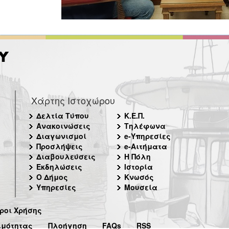
Χάρτης Ιστοχώρου
Δελτία Τύπου
Κ.Ε.Π.
Ανακοινώσεις
Τηλέφωνα
Διαγωνισμοί
e-Υπηρεσίες
Προσλήψεις
e-Αιτήματα
Διαβουλεύσεις
Η Πόλη
Εκδηλώσεις
Ιστορία
Ο Δήμος
Κνωσός
Υπηρεσίες
Μουσεία
ροι Χρήσης
ιμότητας
Πλοήγηση
FAQs
RSS