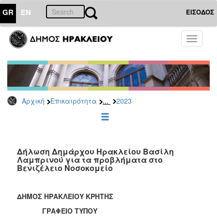
GR
EN
ΕΙΣΟΔΟΣ
ΕΠΙΚΑΙΡΟΤΗΤΑ
Toggle
navigati
Δελτία
Τύπου
Αρχείο
2026
...
Αρχική
Επικαιρότητα
2023
2025
2024
2023
2022
Δήλωση Δημάρχου Ηρακλείου Βασίλη
Λαμπρινού για τα προβλήματα στο
2021
Βενιζέλειο Νοσοκομείο
2020
2019
ΔΗΜΟΣ ΗΡΑΚΛΕΙΟΥ ΚΡΗΤΗΣ
2018
ΓΡΑΦΕΙΟ ΤΥΠΟΥ