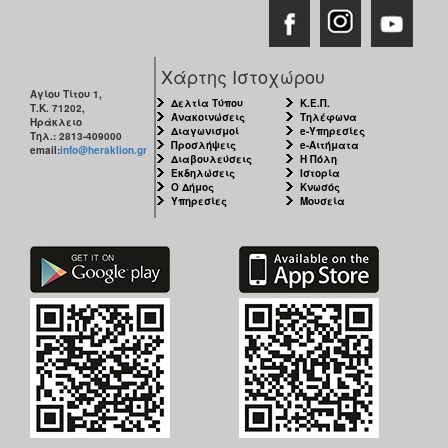
Χάρτης Ιστοχώρου
Αγίου Τίτου 1,
Δελτία Τύπου
Κ.Ε.Π.
Τ.Κ. 71202,
Ανακοινώσεις
Τηλέφωνα
Ηράκλειο
Διαγωνισμοί
e-Υπηρεσίες
Τηλ.: 2813-409000
Προσλήψεις
e-Αιτήματα
email:
info@heraklion.gr
Διαβουλεύσεις
Η Πόλη
Εκδηλώσεις
Ιστορία
Ο Δήμος
Κνωσός
Υπηρεσίες
Μουσεία