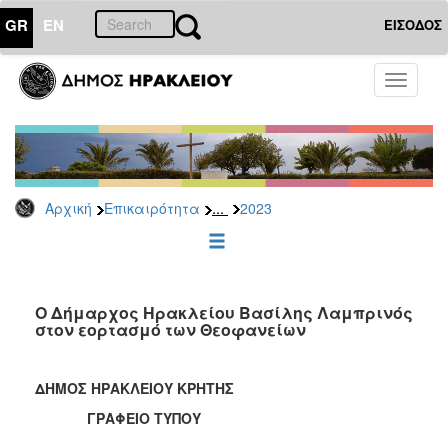
GR
EN
ΕΙΣΟΔΟΣ
ΕΠΙΚΑΙΡΟΤΗΤΑ
Toggle
navigati
Δελτία
Τύπου
Αρχείο
2026
...
Αρχική
Επικαιρότητα
2023
2025
2024
2023
2022
Ο Δήμαρχος Ηρακλείου Βασίλης Λαμπρινός
στον εορτασμό των Θεοφανείων
2021
2020
ΔΗΜΟΣ ΗΡΑΚΛΕΙΟΥ ΚΡΗΤΗΣ
2019
ΓΡΑΦΕΙΟ ΤΥΠΟΥ
2018