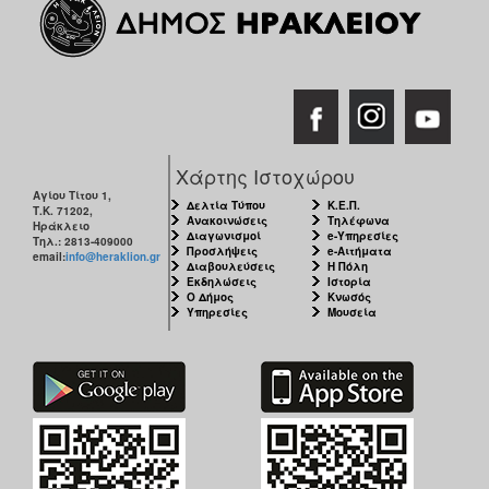
Χάρτης Ιστοχώρου
Αγίου Τίτου 1,
Δελτία Τύπου
Κ.Ε.Π.
Τ.Κ. 71202,
Ανακοινώσεις
Τηλέφωνα
Ηράκλειο
Διαγωνισμοί
e-Υπηρεσίες
Τηλ.: 2813-409000
Προσλήψεις
e-Αιτήματα
email:
info@heraklion.gr
Διαβουλεύσεις
Η Πόλη
Εκδηλώσεις
Ιστορία
Ο Δήμος
Κνωσός
Υπηρεσίες
Μουσεία