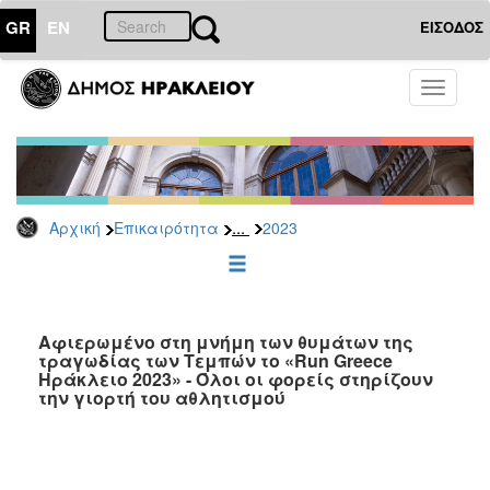
GR
EN
ΕΙΣΟΔΟΣ
ΕΠΙΚΑΙΡΟΤΗΤΑ
Toggle
navigati
Δελτία
Τύπου
Αρχείο
2026
...
Αρχική
Επικαιρότητα
2023
2025
2024
2023
2022
Αφιερωμένο στη μνήμη των θυμάτων της
τραγωδίας των Τεμπών το «Run Greece
2021
Ηράκλειο 2023» - Όλοι οι φορείς στηρίζουν
την γιορτή του αθλητισμού
2020
2019
2018