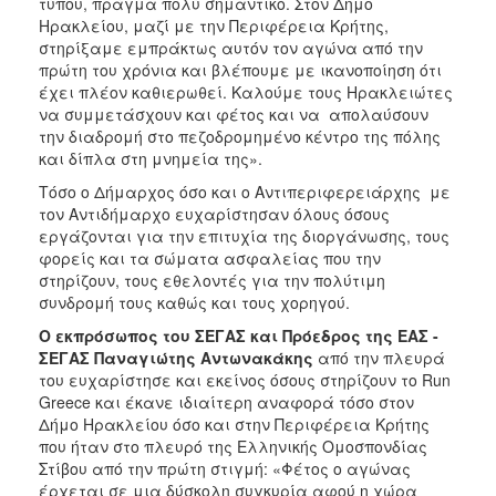
τύπου, πράγμα πολύ σημαντικό. Στον Δήμο
Ηρακλείου, μαζί με την Περιφέρεια Κρήτης,
στηρίξαμε εμπράκτως αυτόν τον αγώνα από την
πρώτη του χρόνια και βλέπουμε με ικανοποίηση ότι
έχει πλέον καθιερωθεί. Καλούμε τους Ηρακλειώτες
να συμμετάσχουν και φέτος και να απολαύσουν
την διαδρομή στο πεζοδρομημένο κέντρο της πόλης
και δίπλα στη μνημεία της».
Τόσο ο Δήμαρχος όσο και ο Αντιπεριφερειάρχης με
τον Αντιδήμαρχο ευχαρίστησαν όλους όσους
εργάζονται για την επιτυχία της διοργάνωσης, τους
φορείς και τα σώματα ασφαλείας που την
στηρίζουν, τους εθελοντές για την πολύτιμη
συνδρομή τους καθώς και τους χορηγού.
Ο εκπρόσωπος του ΣΕΓΑΣ και Πρόεδρος της ΕΑΣ -
ΣΕΓΑΣ Παναγιώτης Αντωνακάκης
από την πλευρά
του ευχαρίστησε και εκείνος όσους στηρίζουν το Run
Greece και έκανε ιδιαίτερη αναφορά τόσο στον
Δήμο Ηρακλείου όσο και στην Περιφέρεια Κρήτης
που ήταν στο πλευρό της Ελληνικής Ομοσπονδίας
Στίβου από την πρώτη στιγμή: «Φέτος ο αγώνας
έρχεται σε μια δύσκολη συγκυρία αφού η χώρα