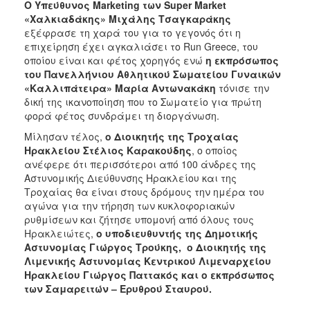
Ο Υπεύθυνος
Marketing των
Super
Market
«Χαλκιαδάκης» Μιχάλης Τσαγκαράκης
εξέφρασε τη χαρά του για το γεγονός ότι η
επιχείρηση έχει αγκαλιάσει το Run Greece, του
οποίου είναι και φέτος χορηγός ενώ
η εκπρόσωπος
του Πανελλήνιου Αθλητικού Σωματείου Γυναικών
«Καλλιπάτειρα» Μαρία Αντωνακάκη
τόνισε την
δική της ικανοποίηση που το Σωματείο για πρώτη
φορά φέτος συνδράμει τη διοργάνωση.
Μίλησαν τέλος,
ο Διοικητής της Τροχαίας
Ηρακλείου Στέλιος Καρακούδης
, ο οποίος
ανέφερε ότι περισσότεροι από 100 άνδρες της
Αστυνομικής Διεύθυνσης Ηρακλείου και της
Τροχαίας θα είναι στους δρόμους την ημέρα του
αγώνα για την τήρηση των κυκλοφοριακών
ρυθμίσεων και ζήτησε υπομονή από όλους τους
Ηρακλειώτες,
ο υποδιευθυντής της Δημοτικής
Αστυνομίας Γιώργος Τρούκης, ο Διοικητής της
Λιμενικής Αστυνομίας Κεντρικού Λιμεναρχείου
Ηρακλείου Γιώργος Παττακός και ο εκπρόσωπος
των Σαμαρειτών – Ερυθρού Σταυρού.