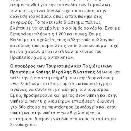
ακόμα πενθεί για την τραγωδία των Τεμπών και
τούτο όπως είναι λογικό είχε επιπτώσεις στην
διάθεση του κόσμου, όπως αποτυπώθηκε στις
εγγραφές. Το τελευταίο διάστημα πάντως
βλέπουμε να ανεβαίνει ο αριθμός ραγδαία. Έχουμε
ξεπεράσει πλέον τις 1.200 και συνεχίζουμε.
Καλούμε τα σχολεία, τους αθλητικούς συλλόγους
και όλους τους συμπολίτες να δηλώσουν συμμετοχή
και να χαρούν μεταξύ άλλων το κέντρο του
Ηρακλείου χωρίς αυτοκίνητα».
Ο πρόεδρος των Τουριστικών και Ταξιδιωτικών
Πρακτόρων Κρήτης Μιχάλης Βλατάκης
δήλωσε και
πάλι την έμπρακτη στήριξή του στην διοργάνωση:
«Ευελπιστούμε ότι θα μπορέσει κάποια στιγμή ο
αγώνας να συνδεθεί με αύξηση του τουρισμού.
Εμείς προσφέρουμε και φέτος στον νικητή και στην
νικήτρια των 10 χιλιομέτρων επταήμερη διαμονή
για δύο άτομα σε πεντάστερο ξενοδοχείο και στον
νικητή και στην νικήτρια των 5 χιλιομέτρων
επταήμερη διαμονή για δύο άτομα σε τετράστερο
ξενοδοχείο».