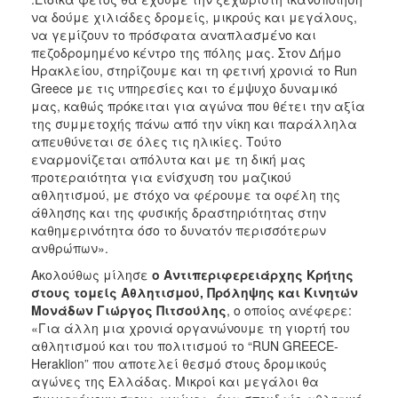
να δούμε χιλιάδες δρομείς, μικρούς και μεγάλους,
να γεμίζουν το πρόσφατα αναπλασμένο και
πεζοδρομημένο κέντρο της πόλης μας. Στον Δήμο
Ηρακλείου, στηρίζουμε και τη φετινή χρονιά το Run
Greece με τις υπηρεσίες και το έμψυχο δυναμικό
μας, καθώς πρόκειται για αγώνα που θέτει την αξία
της συμμετοχής πάνω από την νίκη και παράλληλα
απευθύνεται σε όλες τις ηλικίες. Τούτο
εναρμονίζεται απόλυτα και με τη δική μας
προτεραιότητα για ενίσχυση του μαζικού
αθλητισμού, με στόχο να φέρουμε τα οφέλη της
άθλησης και της φυσικής δραστηριότητας στην
καθημερινότητα όσο το δυνατόν περισσότερων
ανθρώπων».
Ακολούθως μίλησε
ο Αντιπεριφερειάρχης Κρήτης
στους τομείς Αθλητισμού, Πρόληψης και Κινητών
Μονάδων Γιώργος Πιτσούλης
, ο οποίος ανέφερε:
«Για άλλη μια χρονιά οργανώνουμε τη γιορτή του
αθλητισμού και του πολιτισμού το “RUN GREECE-
Heraklion” που αποτελεί θεσμό στους δρομικούς
αγώνες της Ελλάδας. Μικροί και μεγάλοι θα