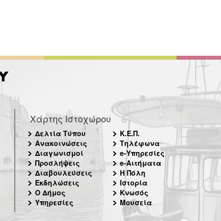
Χάρτης Ιστοχώρου
Δελτία Τύπου
Κ.Ε.Π.
Ανακοινώσεις
Τηλέφωνα
Διαγωνισμοί
e-Υπηρεσίες
Προσλήψεις
e-Αιτήματα
Διαβουλεύσεις
Η Πόλη
Εκδηλώσεις
Ιστορία
Ο Δήμος
Κνωσός
Υπηρεσίες
Μουσεία