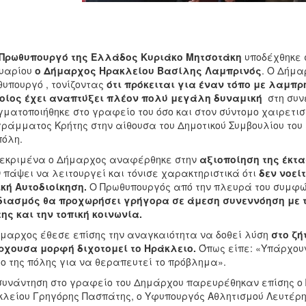
 Πρωθυπουργό της Ελλάδος Κυριάκο Μητσοτάκη
υποδέχθηκε σ
ουαρίου
ο Δήμαρχος Ηρακλείου Βασίλης Λαμπρινός
. Ο Δήμα
υπουργό , τονίζοντας
ότι πρόκειται για έναν τόπο με λαμπρ
ποίος έχει αναπτύξει πλέον πολύ μεγάλη δυναμική
στη συν
ματοποιήθηκε στο γραφείο του όσο και στον σύντομο χαιρετισ
ράμματος Κρήτης στην αίθουσα του Δημοτικού Συμβουλίου το
πόλη.
εκριμένα ο Δήμαρχος αναφέρθηκε στην
αξιοποίηση της έκτ
 πάψει να λειτουργεί και τόνισε χαρακτηριστικά ότι
δεν νοεί
κή Αυτοδιοίκηση.
Ο Πρωθυπουργός από την πλευρά του συμφ
ιασμός θα προχωρήσει γρήγορα σε άμεση συνεννόηση με τ
ης και την τοπική κοινωνία.
μαρχος έθεσε επίσης την αναγκαιότητα να δοθεί λύση
στο ζή
ρχουσα μορφή διχοτομεί το Ηράκλειο.
Όπως είπε: «Υπάρχουν
ο της πόλης για να θεραπευτεί το πρόβλημα».
συνάντηση στο γραφείο του Δημάρχου παρευρέθηκαν επίσης ο 
λείου Γρηγόρης Πασπάτης, ο Υφυπουργός Αθλητισμού Λευτέρη