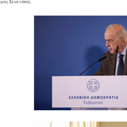
μος Σενετάκης.