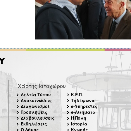
Χάρτης Ιστοχώρου
Δελτία Τύπου
Κ.Ε.Π.
Ανακοινώσεις
Τηλέφωνα
Διαγωνισμοί
e-Υπηρεσίες
Προσλήψεις
e-Αιτήματα
Διαβουλεύσεις
Η Πόλη
Εκδηλώσεις
Ιστορία
Ο Δήμος
Κνωσός