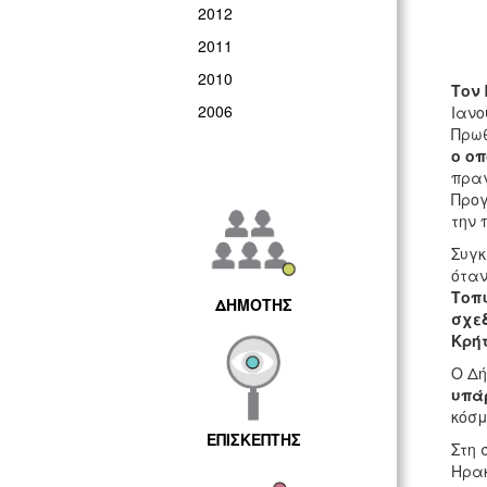
2012
2011
2010
Τον
2006
Ιαν
Πρωθ
ο ο
πραγ
Προγ
την 
Συγκ
όταν
Τοπι
ΔΗΜΟΤΗΣ
σχεδ
Κρήτ
Ο Δή
υπά
κόσμ
ΕΠΙΣΚΕΠΤΗΣ
Στη 
Ηρακ