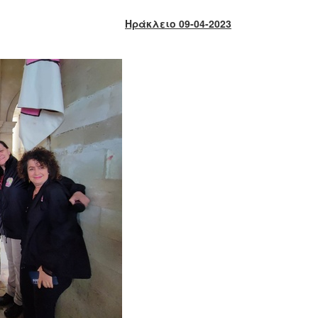
Ηράκλειο
09
-0
4
-2023