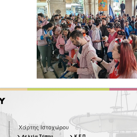
Χάρτης Ιστοχώρου
Δελτία Τύπου
Κ.Ε.Π.