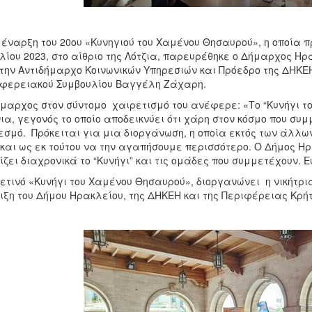
 έναρξη του 20oυ «Κυνηγιού του Χαμένου Θησαυρού», η οποία π
λίου 2023, στο αίθριο της Λότζια, παρευρέθηκε ο Δήμαρχος Η
την Αντιδήμαρχο Κοινωνικών Υπηρεσιών και Πρόεδρο της ΔΗΚΕ
φερειακού Συμβουλίου Βαγγέλη Ζάχαρη.
μαρχος στον σύντομο χαιρετισμό του ανέφερε: «Το “Κυνήγι τ
ια, γεγονός το οποίο αποδεικνύει ότι χάρη στον κόσμο που συ
εσμό. Πρόκειται για μια διοργάνωση, η οποία εκτός των άλλ
και ως εκ τούτου να την αγαπήσουμε περισσότερο. Ο Δήμος Ηρ
ίζει διαχρονικά το “Κυνήγι” και τις ομάδες που συμμετέχουν. 
ετινό «Κυνήγι του Χαμένου Θησαυρού», διοργανώνει η νικήτρια
ιξη του Δήμου Ηρακλείου, της ΔΗΚΕΗ και της Περιφέρειας Κρήτ