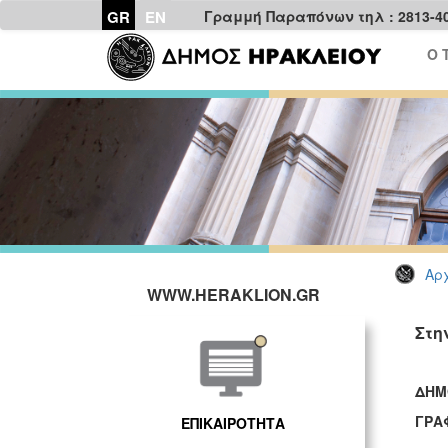
GR
EN
Γραμμή Παραπόνων τηλ : 2813-4
Ο 
Αρχ
WWW.HERAKLION.GR
Στη
ΔΗΜ
ΓΡΑ
ΕΠΙΚΑΙΡΟΤΗΤΑ