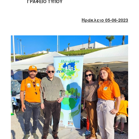
ΓΡΑΦΕΙΟ ΤΥΠΟΥ
2017
2016
Ηράκλειο 05-06-2023
2015
2013
2012
2011
2010
2006
ΔΗΜΟΤΗΣ
ΕΠΙΣΚΕΠΤΗΣ
ΗΡΑΚΛΕΙΟ
ΓΙΑ...