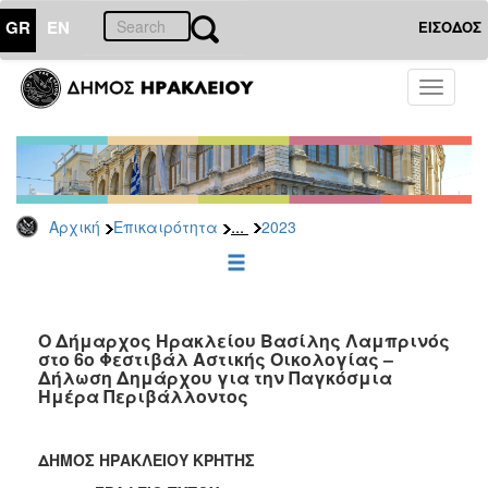
GR
EN
ΕΙΣΟΔΟΣ
ΕΠΙΚΑΙΡΟΤΗΤΑ
Toggle
navigati
Δελτία
Τύπου
Αρχείο
2026
...
Αρχική
Επικαιρότητα
2023
2025
2024
2023
2022
Ο Δήμαρχος Ηρακλείου Βασίλης Λαμπρινός
στο 6ο Φεστιβάλ Αστικής Οικολογίας –
2021
Δήλωση Δημάρχου για την Παγκόσμια
Ημέρα Περιβάλλοντος
2020
2019
ΔΗΜΟΣ ΗΡΑΚΛΕΙΟΥ ΚΡΗΤΗΣ
2018