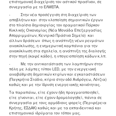
επιστημονική διαχείριση του αστικού πρασίνου, σε
συνεργασία με το ΕΛΜΕΠΑ.
- Στην νέα προσέγγιση στη διαχείριση των
αποβλήτων και στην υλοποίηση σημαντικών έργων
στο πλαίσιο δημιουργίας του οραματικού Πάρκου
Κυκλικής Οικονομίας (Νέα Μονάδα Επεξεργασίας
Απορριμμάτων, Κεντρικό Πράσινο Σημείο) και
άλλων δράσεων όπως η ανάπτυξη νέων ρευμάτων
ανακύκλωσης, η ενημερωτική καμπάνια για την
ανακύκλωση στα σχολεία, η ανάπτυξη της διαλογής
στην πηγή (καφέ κάδοι), η υπογειοποίηση κάδων κ.λπ.
- Με την αντικατάσταση των λαμπτήρων στην
πόλη με λάμπες τύπου LED, με την ενεργειακή
αναβάθμιση δημοτικών κτιρίων και εγκαταστάσεων
(Παγκρήτιο Στάδιο, κτίριο στην οδό Ανδρόγεω, Λότζια)
καθώς και με την ίδρυση ενεργειακής κοινότητας.
Τα παραπάνω, είτε έχουν ήδη πραγματοποιηθεί,
είτε γίνονται, είτε έχουν δρομολογηθεί, πάντα σε
συνεργασία με τους αρμόδιους φορείς (Περιφέρεια
Κρήτης, ΕΣΔΑΚ) καθώς και με τα εκπαιδευτικά και
επιστημονικά ιδρύματα του τόπου μας.