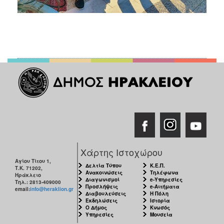
Χάρτης Ιστοχώρου
Αγίου Τίτου 1,
Δελτία Τύπου
Κ.Ε.Π.
Τ.Κ. 71202,
Ανακοινώσεις
Τηλέφωνα
Ηράκλειο
Διαγωνισμοί
e-Υπηρεσίες
Τηλ.: 2813-409000
Προσλήψεις
e-Αιτήματα
email:
info@heraklion.gr
Διαβουλεύσεις
Η Πόλη
Εκδηλώσεις
Ιστορία
Ο Δήμος
Κνωσός
Υπηρεσίες
Μουσεία