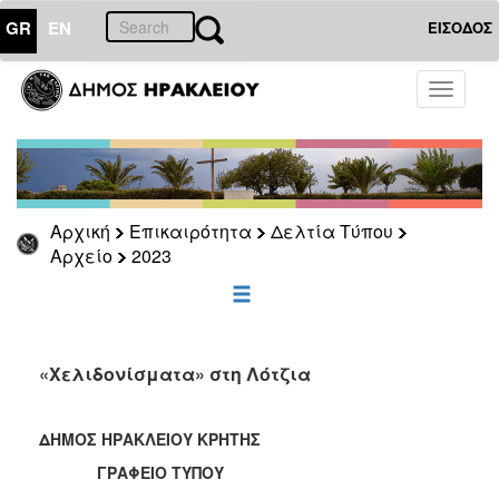
GR
EN
ΕΙΣΟΔΟΣ
ΕΠΙΚΑΙΡΟΤΗΤΑ
Toggle
navigati
Δελτία
Τύπου
Αρχείο
2026
Αρχική
Επικαιρότητα
Δελτία Τύπου
2025
Αρχείο
2023
2024
2023
2022
«Χελιδονίσματα» στη Λότζια
2021
2020
ΔΗΜΟΣ ΗΡΑΚΛΕΙΟΥ ΚΡΗΤΗΣ
2019
ΓΡΑΦΕΙΟ ΤΥΠΟΥ
2018