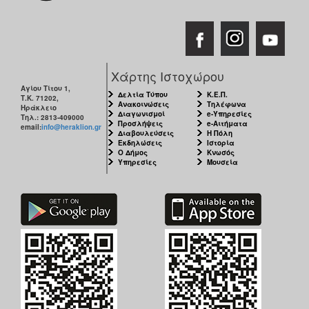
Χάρτης Ιστοχώρου
Αγίου Τίτου 1,
Δελτία Τύπου
Κ.Ε.Π.
Τ.Κ. 71202,
Ανακοινώσεις
Τηλέφωνα
Ηράκλειο
Διαγωνισμοί
e-Υπηρεσίες
Τηλ.: 2813-409000
Προσλήψεις
e-Αιτήματα
email:
info@heraklion.gr
Διαβουλεύσεις
Η Πόλη
Εκδηλώσεις
Ιστορία
Ο Δήμος
Κνωσός
Υπηρεσίες
Μουσεία