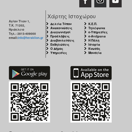
Χάρτης Ιστοχώρου
Αγίου Τίτου 1,
Δελτία Τύπου
Κ.Ε.Π.
Τ.Κ. 71202,
Ανακοινώσεις
Τηλέφωνα
Ηράκλειο
Διαγωνισμοί
e-Υπηρεσίες
Τηλ.: 2813-409000
Προσλήψεις
e-Αιτήματα
email:
info@heraklion.gr
Διαβουλεύσεις
Η Πόλη
Εκδηλώσεις
Ιστορία
Ο Δήμος
Κνωσός
Υπηρεσίες
Μουσεία