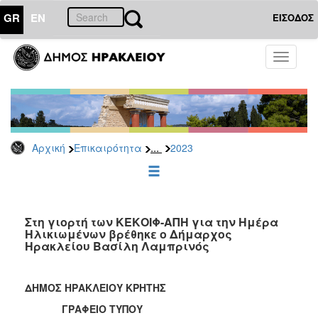
GR
EN
ΕΙΣΟΔΟΣ
ΕΠΙΚΑΙΡΟΤΗΤΑ
Toggle
navigati
Δελτία
Τύπου
Αρχείο
2026
...
Αρχική
Επικαιρότητα
2023
2025
2024
2023
2022
Στη γιορτή των ΚΕΚΟΙΦ-ΑΠΗ για την Ημέρα
Ηλικιωμένων βρέθηκε ο Δήμαρχος
2021
Ηρακλείου Βασίλη Λαμπρινός
2020
2019
ΔΗΜΟΣ ΗΡΑΚΛΕΙΟΥ ΚΡΗΤΗΣ
2018
ΓΡΑΦΕΙΟ ΤΥΠΟΥ