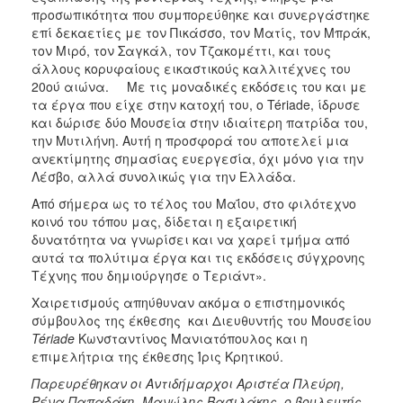
προσωπικότητα που συμπορεύθηκε και συνεργάστηκε
επί δεκαετίες με τον Πικάσσο, τον Ματίς, τον Μπράκ,
τον Μιρό, τον Σαγκάλ, τον Τζακομέττι, και τους
άλλους κορυφαίους εικαστικούς καλλιτέχνες του
20ού αιώνα. Με τις μοναδικές εκδόσεις του και με
τα έργα που είχε στην κατοχή του, ο Tériade, ίδρυσε
και δώρισε δύο Μουσεία στην ιδιαίτερη πατρίδα του,
την Μυτιλήνη. Αυτή η προσφορά του αποτελεί μια
ανεκτίμητης σημασίας ευεργεσία, όχι μόνο για την
Λέσβο, αλλά συνολικώς για την Ελλάδα.
Από σήμερα ως το τέλος του Μαΐου, στο φιλότεχνο
κοινό του τόπου μας, δίδεται η εξαιρετική
δυνατότητα να γνωρίσει και να χαρεί τμήμα από
αυτά τα πολύτιμα έργα και τις εκδόσεις σύγχρονης
Τέχνης που δημιούργησε ο Τεριάντ».
Χαιρετισμούς απηύθυναν ακόμα ο επιστημονικός
σύμβουλος της έκθεσης και Διευθυντής του Μουσείου
Tériade
Κωνσταντίνος Μανιατόπουλος και η
επιμελήτρια της έκθεσης Ίρις Κρητικού.
Παρευρέθηκαν οι Αντιδήμαρχοι Αριστέα Πλεύρη,
Ρένα Παπαδάκη, Μανώλης Βασιλάκης, ο βουλευτής