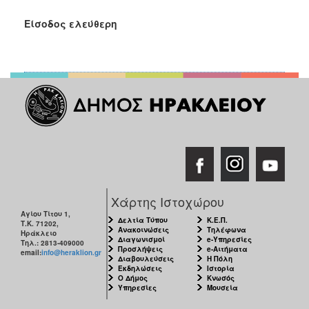
Είσοδος ελεύθερη
Χάρτης Ιστοχώρου
Αγίου Τίτου 1,
Δελτία Τύπου
Κ.Ε.Π.
Τ.Κ. 71202,
Ανακοινώσεις
Τηλέφωνα
Ηράκλειο
Διαγωνισμοί
e-Υπηρεσίες
Τηλ.: 2813-409000
Προσλήψεις
e-Αιτήματα
email:
info@heraklion.gr
Διαβουλεύσεις
Η Πόλη
Εκδηλώσεις
Ιστορία
Ο Δήμος
Κνωσός
Υπηρεσίες
Μουσεία