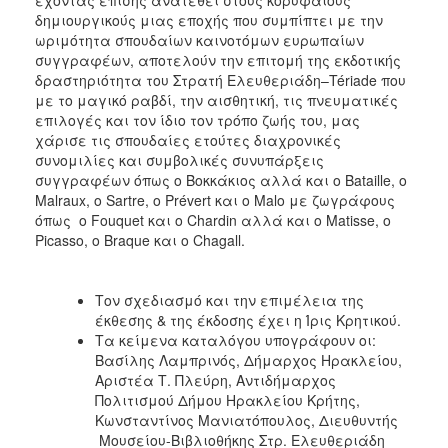
δημιουργικούς μιας εποχής που συμπίπτει με την
ωριμότητα σπουδαίων καινοτόμων ευρωπαίων
συγγραφέων, αποτελούν την επιτομή της εκδοτικής
δραστηριότητα του Στρατή Ελευθεριάδη–Tériade που
με το μαγικό ραβδί, την αισθητική, τις πνευματικές
επιλογές και τον ίδιο τον τρόπο ζωής του, μας
χάρισε τις σπουδαίες ετούτες διαχρονικές
συνομιλίες και συμβολικές συνυπάρξεις
συγγραφέων όπως ο Βοκκάκιος αλλά και ο Bataille, ο
Malraux, ο Sartre, ο Prévert και ο Malo με ζωγράφους
όπως ο Fouquet και ο Chardin αλλά και ο Matisse, ο
Picasso, ο Braque και ο Chagall.
Τον σχεδιασμό και την επιμέλεια της
έκθεσης & της έκδοσης έχει η Ίρις Κρητικού.
Τα κείμενα καταλόγου υπογράφουν οι:
Βασίλης Λαμπρινός, Δήμαρχος Ηρακλείου,
Αριστέα Τ. Πλεύρη, Αντιδήμαρχος
Πολιτισμού Δήμου Ηρακλείου Κρήτης,
Κωνσταντίνος Μανιατόπουλος, Διευθυντής
Μουσείου-Βιβλιοθήκης Στρ. Ελευθεριάδη