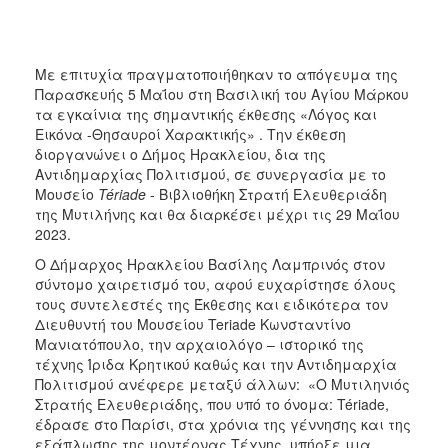
Με επιτυχία πραγματοποιήθηκαν το απόγευμα της
Παρασκευής 5 Μαΐου στη Βασιλική του Αγίου Μάρκου
τα εγκαίνια της σημαντικής έκθεσης «Λόγος και
Εικόνα -Θησαυροί Χαρακτικής» . Την έκθεση
διοργανώνει ο Δήμος Ηρακλείου, δια της
Αντιδημαρχίας Πολιτισμού, σε συνεργασία με το
Μουσείο
Tériade
- Βιβλιοθήκη Στρατή Ελευθεριάδη
της Μυτιλήνης και θα διαρκέσει μέχρι τις 29 Μαΐου
2023.
Ο Δήμαρχος Ηρακλείου Βασίλης Λαμπρινός στον
σύντομο χαιρετισμό του, αφού ευχαρίστησε όλους
τους συντελεστές της Έκθεσης και ειδικότερα τον
Διευθυντή του Μουσείου Teriade Κωνσταντίνο
Μανιατόπουλο, την αρχαιολόγο – ιστορικό της
τέχνης Ίριδα Κρητικού καθώς και την Αντιδημαρχία
Πολιτισμού ανέφερε μεταξύ άλλων: «Ο Μυτιληνιός
Στρατής Ελευθεριάδης, που υπό το όνομα: Tériade,
έδρασε στο Παρίσι, στα χρόνια της γέννησης και της
εξάπλωσης της μοντέρνας Τέχνης, υπήρξε μια