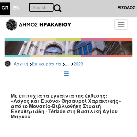
GR
EN
ΕΙΣΟΔΟΣ
ΕΠΙΚΑΙΡΟΤΗΤΑ
Toggle
navigati
Δελτία
Τύπου
Αρχείο
2026
...
Αρχική
Επικαιρότητα
2023
2025
2024
2023
2022
Με επιτυχία τα εγκαίνια της έκθεσης:
«Λόγος και Εικόνα- Θησαυροί Χαρακτικής»
2021
από το Μουσείο-Βιβλιοθήκη Στρατή
Ελευθεριάδη - Tériade στη Βασιλική Αγίου
2020
Μάρκου
2019
2018