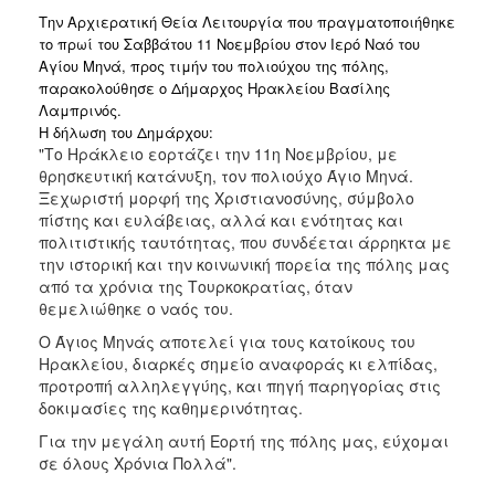
Την Αρχιερατική Θεία Λειτουργία που πραγματοποιήθηκε
το πρωί του Σαββάτου 11 Νοεμβρίου στον Ιερό Ναό του
Αγίου Μηνά, προς τιμήν του πολιούχου της πόλης,
παρακολούθησε ο Δήμαρχος Ηρακλείου Βασίλης
Λαμπρινός.
Η δήλωση του Δημάρχου:
"Το Ηράκλειο εορτάζει την 11η Νοεμβρίου, με
θρησκευτική κατάνυξη, τον πολιούχο Άγιο Μηνά.
Ξεχωριστή μορφή της Χριστιανοσύνης, σύμβολο
πίστης και ευλάβειας, αλλά και ενότητας και
πολιτιστικής ταυτότητας, που συνδέεται άρρηκτα με
την ιστορική και την κοινωνική πορεία της πόλης μας
από τα χρόνια της Τουρκοκρατίας, όταν
θεμελιώθηκε ο ναός του.
Ο Άγιος Μηνάς αποτελεί για τους κατοίκους του
Ηρακλείου, διαρκές σημείο αναφοράς κι ελπίδας,
προτροπή αλληλεγγύης, και πηγή παρηγορίας στις
δοκιμασίες της καθημερινότητας.
Για την μεγάλη αυτή Εορτή της πόλης μας, εύχομαι
σε όλους Χρόνια Πολλά".