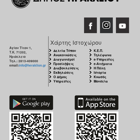
Χάρτης Ιστοχώρου
Αγίου Τίτου 1,
Δελτία Τύπου
Κ.Ε.Π.
Τ.Κ. 71202,
Ανακοινώσεις
Τηλέφωνα
Ηράκλειο
Διαγωνισμοί
e-Υπηρεσίες
Τηλ.: 2813-409000
Προσλήψεις
e-Αιτήματα
email:
info@heraklion.gr
Διαβουλεύσεις
Η Πόλη
Εκδηλώσεις
Ιστορία
Ο Δήμος
Κνωσός
Υπηρεσίες
Μουσεία