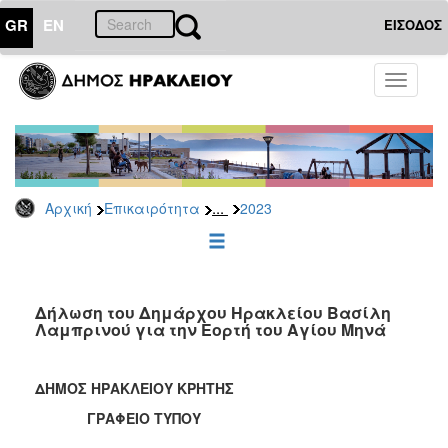
GR
EN
ΕΙΣΟΔΟΣ
ΕΠΙΚΑΙΡΟΤΗΤΑ
Toggle
navigati
Δελτία
Τύπου
Αρχείο
2026
...
Αρχική
Επικαιρότητα
2023
2025
2024
2023
2022
Δήλωση του Δημάρχου Ηρακλείου Βασίλη
Λαμπρινού για την Εορτή του Αγίου Μηνά
2021
2020
ΔΗΜΟΣ ΗΡΑΚΛΕΙΟΥ ΚΡΗΤΗΣ
2019
ΓΡΑΦΕΙΟ ΤΥΠΟΥ
2018