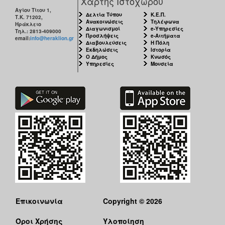
Χάρτης Ιστοχώρου
Αγίου Τίτου 1,
Δελτία Τύπου
Κ.Ε.Π.
Τ.Κ. 71202,
Ανακοινώσεις
Τηλέφωνα
Ηράκλειο
Διαγωνισμοί
e-Υπηρεσίες
Τηλ.: 2813-409000
Προσλήψεις
e-Αιτήματα
email:
info@heraklion.gr
Διαβουλεύσεις
Η Πόλη
Εκδηλώσεις
Ιστορία
Ο Δήμος
Κνωσός
Υπηρεσίες
Μουσεία
Επικοινωνία
Copyright © 2026
Όροι Χρήσης
Υλοποίηση