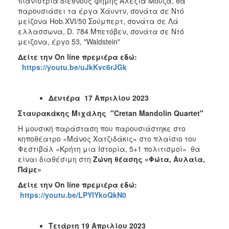
πιανίστρια διεθνούς φήμης Αλεξία Μουζά, θα
παρουσιάσει τα έργα Χάυντν, σονάτα σε Ντό
μείζονα Hob.XVI/50 Σούμπερτ, σονάτα σε Λά
ελλασσωνα, D. 784 Μπετόβεν, σονάτα σε Ντό
μειζονα, έργο 53, "Waldstein"
Δείτε την
On
line
πρεμιέρα εδώ:
https://youtu.be/uJkKvc6rJGk
Δευτέρα 1
7
Απριλίου 2023
Σταυρακάκης
Μιχάλης
"Cretan Mandolin Quartet"
Η μουσική παράσταση που παρουσιάστηκε στο
κηποθέατρο «Μάνος Χατζιδάκις» στο πλαίσιο του
Φεστιβάλ «Κρήτη μια Ιστορία, 5+1 πολιτισμοί» θα
είναι διαθέσιμη στη
Ζώνη θέασης «Φώτα, Αυλαία,
Πάμε»
Δείτε την
On
line
πρεμιέρα εδώ:
https://youtu.be/LPYIYkoQkN0
Τετάρτη 19 Απριλίου 2023