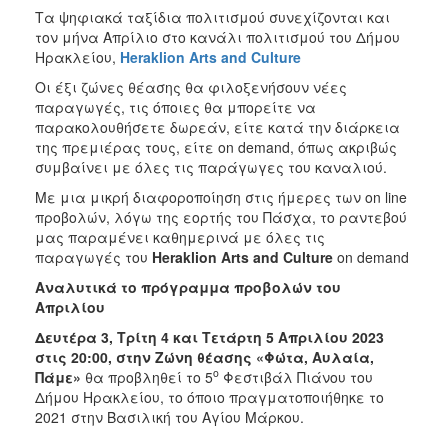
Τα ψηφιακά ταξίδια πολιτισμού συνεχίζονται και
τον μήνα Απρίλιο
στο κανάλι πολιτισμού του Δήμου
Ηρακλείου,
Heraklion
Arts
and
Culture
Οι έξι ζώνες θέασης θα φιλοξενήσουν νέες
παραγωγές, τις όποιες θα μπορείτε να
παρακολουθήσετε δωρεάν, είτε κατά την διάρκεια
της πρεμιέρας τους, είτε on demand, όπως ακριβώς
συμβαίνει με όλες τις παράγωγες του καναλιού.
Με μια μικρή διαφοροποίηση στις ήμερες των on line
προβολών, λόγω της εορτής του Πάσχα, το ραντεβού
μας παραμένει καθημερινά με όλες τις
παραγωγές του
Heraklion
Arts
and
Culture
on demand
Αναλυτικά το πρόγραμμα προβολών του
Απριλίου
Δευτέρα 3, Τρίτη 4 και Τετάρτη 5 Απριλίου 2023
στις 20:00, στην Ζώνη θέασης «Φώτα, Αυλαία,
ο
Πάμε»
θα προβληθεί το 5
Φεστιβάλ Πιάνου του
Δήμου Ηρακλείου, το όποιο πραγματοποιήθηκε το
2021 στην Βασιλική του Αγίου Μάρκου.