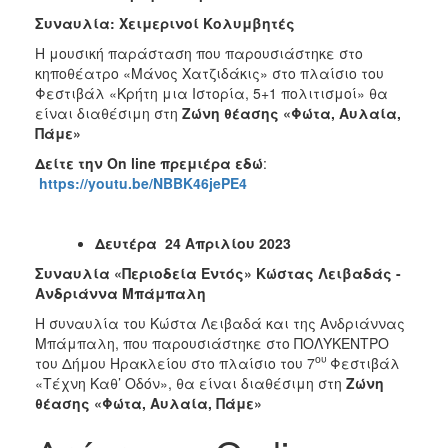
Συναυλία: Χειμερινοί Κολυμβητές
Η μουσική παράσταση που παρουσιάστηκε στο
κηποθέατρο «Μάνος Χατζιδάκις» στο πλαίσιο του
Φεστιβάλ «Κρήτη μια Ιστορία, 5+1 πολιτισμοί» θα
είναι διαθέσιμη στη
Ζώνη θέασης «Φώτα, Αυλαία,
Πάμε»
Δείτε την
On
line
πρεμιέρα εδώ
:
https://youtu.be/NBBK46jePE4
Δευτέρα 24 Απριλίου 2023
Συναυλία «Περιοδεία Εντός» Κώστας Λειβαδάς -
Ανδριάννα Μπάμπαλη
Η συναυλία του Κώστα Λειβαδά και της Ανδριάννας
Μπάμπαλη, που παρουσιάστηκε στο ΠΟΛΥΚΕΝΤΡΟ
ου
του Δήμου Ηρακλείου στο πλαίσιο του 7
Φεστιβάλ
«Τέχνη Καθ’ Οδόν», θα είναι διαθέσιμη στη
Ζώνη
θέασης «Φώτα, Αυλαία, Πάμε»