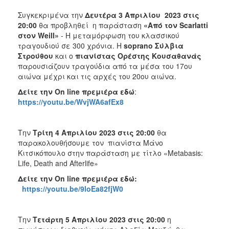
Συγκεκριμένα την
Δευτέρα 3 Απριλίου 2023 στις
20:00
θα προβληθεί η παράσταση
«Από τον Scarlatti
στον Weill»
- Η μεταμόρφωση του κλασσικού
τραγουδιού σε 300 χρόνια. Η
soprano Σύλβια
Στρούθου
και ο
πιανίστας Ορέστης Κουσαθανάς
παρουσιάζουν τραγούδια από τα μέσα του 17ου
αιώνα μέχρι και τις αρχές του 20ου αιώνα.
Δείτε την
On
line
πρεμιέρα εδώ
:
https://youtu.be/WvjWA6afEx8
Την
Τρίτη 4 Απριλίου 2023 στις 20:00
θα
παρακολουθήσουμε τον πιανίστα Mάνο
Κιτσικόπουλο στην παράσταση με τίτλο «Metabasis:
Life, Death and Afterlife»
Δείτε την
On
line
πρεμιέρα εδώ:
https://youtu.be/9loEa82fjW0
Την
Τετάρτη 5 Απριλίου 2023 στις 20:00
η