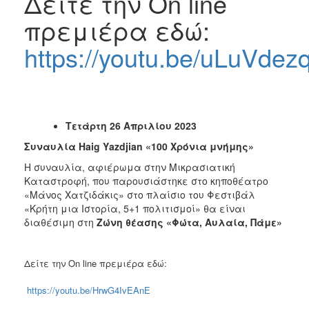
Δείτε την On line
πρεμιέρα εδώ:
https://youtu.be/uLuVde
Τετάρτη
2
6 Απριλίου 2023
Συναυλία
Haig
Υ
azdjian
«100 Χρόνια μνήμης»
Η συναυλία, αφιέρωμα στην Μικρασιατική
Καταστροφή, που παρουσιάστηκε στο κηποθέατρο
«Μάνος Χατζιδάκις» στο πλαίσιο του Φεστιβάλ
«Κρήτη μια Ιστορία, 5+1 πολιτισμοί» θα είναι
διαθέσιμη στη
Ζώνη θέασης «Φώτα, Αυλαία, Πάμε»
Δείτε την On line πρεμιέρα εδώ:
https://youtu.be/HrwG4IvEAnE