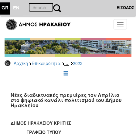
GR
EN
ΕΙΣΟΔΟΣ
ΕΠΙΚΑΙΡΟΤΗΤΑ
Toggle
navigati
Δελτία
Τύπου
Αρχείο
2026
...
Αρχική
Επικαιρότητα
2023
2025
2024
2023
2022
Νέες διαδικτυακές πρεμιέρες τον Απρίλιο
στο ψηφιακό κανάλι πολιτισμού του Δήμου
2021
Ηρακλείου
2020
2019
ΔΗΜΟΣ ΗΡΑΚΛΕΙΟΥ ΚΡΗΤΗΣ
2018
ΓΡΑΦΕΙΟ ΤΥΠΟΥ