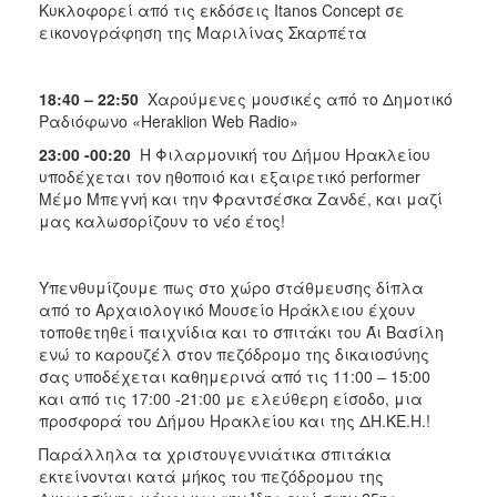
Κυκλοφορεί από τις εκδόσεις Itanos Concept σε
εικονογράφηση της Μαριλίνας Σκαρπέτα
18:40 – 22:50
Χαρούμενες μουσικές από το Δημοτικό
Ραδιόφωνο «Heraklion Web Radio»
23:00
-00:20
Η Φιλαρμονική του Δήμου Ηρακλείου
υποδέχεται τον ηθοποιό και εξαιρετικό performer
Μέμο Μπεγνή και την Φραντσέσκα Ζανδέ, και μαζί
μας καλωσορίζουν το νέο έτος!
Υπενθυμίζουμε πως στο χώρο στάθμευσης δίπλα
από το Αρχαιολογικό Μουσείο Ηράκλειου έχουν
τοποθετηθεί παιχνίδια και το σπιτάκι του Άι Βασίλη
ενώ το καρουζέλ στον πεζόδρομο της δικαιοσύνης
σας υποδέχεται καθημερινά από τις 11:00 – 15:00
και από τις 17:00 -21:00 με ελεύθερη είσοδο, μια
προσφορά του Δήμου Ηρακλείου και της ΔΗ.ΚΕ.Η.!
Παράλληλα τα χριστουγεννιάτικα σπιτάκια
εκτείνονται κατά μήκος του πεζόδρομου της