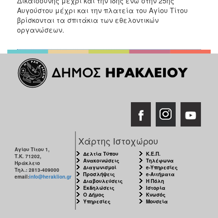
Δικαιοσύνης μέχρι και την Ίδης ενώ στην 25ης
Αυγούστου μέχρι και την πλατεία του Αγίου Τίτου
βρίσκονται τα σπιτάκια των εθελοντικών
οργανώσεων.
Χάρτης Ιστοχώρου
Αγίου Τίτου 1,
Δελτία Τύπου
Κ.Ε.Π.
Τ.Κ. 71202,
Ανακοινώσεις
Τηλέφωνα
Ηράκλειο
Διαγωνισμοί
e-Υπηρεσίες
Τηλ.: 2813-409000
Προσλήψεις
e-Αιτήματα
email:
info@heraklion.gr
Διαβουλεύσεις
Η Πόλη
Εκδηλώσεις
Ιστορία
Ο Δήμος
Κνωσός
Υπηρεσίες
Μουσεία