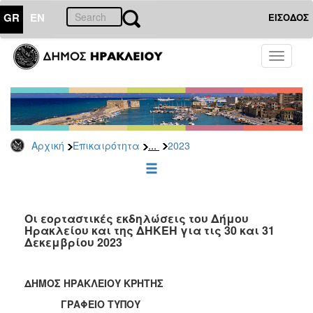
GR
EN
ΕΙΣΟΔΟΣ
ΕΠΙΚΑΙΡΟΤΗΤΑ
Toggle
navigati
Δελτία
Τύπου
Αρχείο
2026
...
Αρχική
Επικαιρότητα
2023
2025
2024
2023
2022
Οι εορταστικές εκδηλώσεις του Δήμου
Ηρακλείου και της ΔΗΚΕΗ για τις 30 και 31
2021
Δεκεμβρίου 2023
2020
2019
ΔΗΜΟΣ ΗΡΑΚΛΕΙΟΥ ΚΡΗΤΗΣ
2018
ΓΡΑΦΕΙΟ ΤΥΠΟΥ