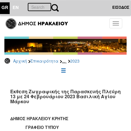
GR
EN
ΕΙΣΟΔΟΣ
ΕΠΙΚΑΙΡΟΤΗΤΑ
Toggle
navigati
Δελτία
Τύπου
Αρχείο
2026
...
Αρχική
Επικαιρότητα
2023
2025
2024
2023
2022
Έκθεση Ζωγραφικής της Παρασκευής Πλεύρη
13 με 24 Φεβρουάριου 2023 Βασιλική Αγίου
2021
Μάρκου
2020
2019
ΔΗΜΟΣ ΗΡΑΚΛΕΙΟΥ ΚΡΗΤΗΣ
2018
ΓΡΑΦΕΙΟ ΤΥΠΟΥ