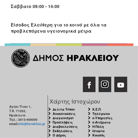
Σάββατο 09:00 - 14:00
Είσοδος Ελεύθερη για το κοινό με όλα τα
προβλεπόμενα υγειονομικά μέτρα
Χάρτης Ιστοχώρου
Αγίου Τίτου 1,
Δελτία Τύπου
Κ.Ε.Π.
Τ.Κ. 71202,
Ανακοινώσεις
Τηλέφωνα
Ηράκλειο
Διαγωνισμοί
e-Υπηρεσίες
Τηλ.: 2813-409000
Προσλήψεις
e-Αιτήματα
email:
info@heraklion.gr
Διαβουλεύσεις
Η Πόλη
Εκδηλώσεις
Ιστορία
Ο Δήμος
Κνωσός