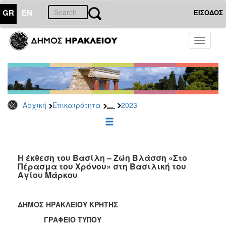
GR
EN
ΕΙΣΟΔΟΣ
ΕΠΙΚΑΙΡΟΤΗΤΑ
Toggle
navigati
Δελτία
Τύπου
Αρχείο
2026
...
Αρχική
Επικαιρότητα
2023
2025
2024
2023
2022
Η έκθεση του Βασίλη – Ζώη Βλάσση «Στο
Πέρασμα του Χρόνου» στη Βασιλική του
2021
Αγίου Μάρκου
2020
2019
ΔΗΜΟΣ ΗΡΑΚΛΕΙΟΥ ΚΡΗΤΗΣ
2018
ΓΡΑΦΕΙΟ ΤΥΠΟΥ