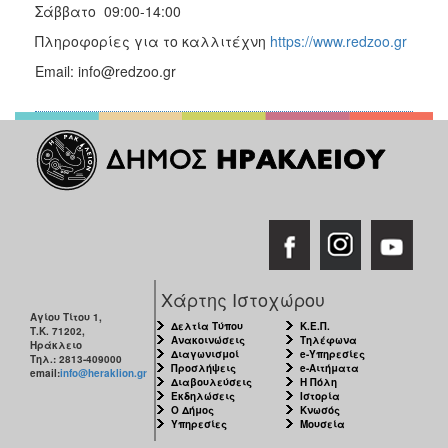
Σάββατο 09:00-14:00
Πληροφορίες για το καλλιτέχνη
https://www.redzoo.gr
Email: info@redzoo.gr
Χάρτης Ιστοχώρου
Αγίου Τίτου 1,
Δελτία Τύπου
Κ.Ε.Π.
Τ.Κ. 71202,
Ανακοινώσεις
Τηλέφωνα
Ηράκλειο
Διαγωνισμοί
e-Υπηρεσίες
Τηλ.: 2813-409000
Προσλήψεις
e-Αιτήματα
email:
info@heraklion.gr
Διαβουλεύσεις
Η Πόλη
Εκδηλώσεις
Ιστορία
Ο Δήμος
Κνωσός
Υπηρεσίες
Μουσεία