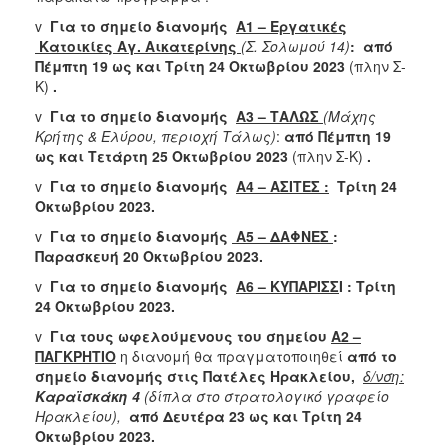
v
Για το σημείο διανομής
Α1 – Εργατικές
Κατοικίες Αγ. Αικατερίνης
(Σ. Σολωμού 14)
: από
Πέμπτη 19 ως και Τρίτη 24 Οκτωβρίου 2023
(πλην Σ-
Κ)
.
v
Για το σημείο διανομής
Α3 – ΤΑΛΩΣ
(Μάχης
Κρήτης & Ελύρου, περιοχή Τάλως)
:
από Πέμπτη 19
ως και Τετάρτη 25 Οκτωβρίου 2023
(πλην Σ-Κ)
.
v
Για το σημείο διανομής
Α4 – ΑΣΙΤΕΣ :
Τρίτη 24
Οκτωβρίου 2023.
v
Για το σημείο διανομής
Α5 – ΔΑΦΝΕΣ
:
Παρασκευή 20 Οκτωβρίου 2023.
v
Για το σημείο διανομής
A
6 – ΚΥΠΑΡΙΣΣ
Ι : Τρίτη
24 Οκτωβρίου 2023.
v
Για τους ωφελούμενους του σημείου
Α2 –
ΠΑΓΚΡΗΤΙΟ
η διανομή θα πραγματοποιηθεί
από το
σημείο διανομής στις Πατέλες Ηρακλείου,
δ/νση:
Καραϊσκάκη 4
(δίπλα στο στρατολογικό γραφείο
Ηρακλείου),
από Δευτέρα 23 ως και Τρίτη 24
Οκτωβρίου 2023
.