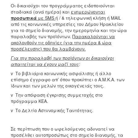
Οι δικαιούχοι του προγράμματος ειδοποιούνται
σταδιακά (ανά ημέρα) και
ενημερώνονται
προσωπικά
με
SMS
ή / & τηλεφωνική κλήση ή MAIL
από τις κοινωνικές υπηρεσίες του Δήμου Ηρακλείου
για το σημείο διανομής, την ημερομηνία και την ώρα
παραλαβής των προϊόντων.
Παρακαλούνται να
ακολουθούν τις οδηγίες (για την ημέρα & ώρα
προσέλευσης) που θα λαμβάνουν.
Για την παραλαβή των προϊόντων οι δικαιούχοι
απαιτείται να έχουν μαζί τους
:
v Το βιβλιάριο κοινωνικής ασφάλισης ή άλλο
επίσημο έγγραφο απ’ όπου προκύπτει ο Α.Μ.Κ.Α. των
ίδιων και των μελών της οικογένειάς τους.
v Την απόφαση έγκρισης συμμετοχής στο
πρόγραμμα ΚΕΑ.
v Το Δελτίο Αστυνομικής Ταυτότητας.
Σε περίπτωση που ο ωφελούμενος αδυνατεί να
προσέλθει αυτοπροσώπως στο σημείο διανομής, τα