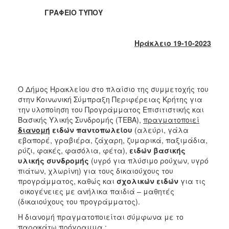
2017
ΓΡΑΦΕΙΟ ΤΥΠΟΥ
2016
2015
Ηράκλειο 19-10-2023
2013
2012
2011
Ο Δήμος Ηρακλείου στο πλαίσιο της συμμετοχής του
2010
στην Κοινωνική Σύμπραξη Περιφέρειας Κρήτης για
την υλοποίηση του Προγράμματος Επισιτιστικής και
2006
Βασικής Υλικής Συνδρομής (ΤΕΒΑ),
πραγματοποιεί
διανομή
ειδών παντοπωλείου
(αλεύρι, γάλα
εβαπορέ, γραβιέρα, ζάχαρη, ζυμαρικά, παξιμάδια,
ρύζι, φακές, φασόλια, φέτα),
ειδών βασικής
υλικής συνδρομής
(υγρό για πλύσιμο ρούχων, υγρό
ΔΗΜΟΤΗΣ
πιάτων, χλωρίνη) για τους δικαιούχους του
προγράμματος, καθώς και
σχολικών ειδών
για τις
ΕΠΙΣΚΕΠΤΗΣ
οικογένειες με ανήλικα παιδιά – μαθητές
(δικαιούχους του προγράμματος).
ΗΡΑΚΛΕΙΟ
Η διανομή πραγματοποιείται σύμφωνα με το
ΓΙΑ...
παρακάτω πρόγραμμα :