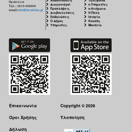
Ανακοινώσεις
Τηλέφωνα
Ηράκλειο
Διαγωνισμοί
e-Υπηρεσίες
Τηλ.: 2813-409000
Προσλήψεις
e-Αιτήματα
email:
info@heraklion.gr
Διαβουλεύσεις
Η Πόλη
Εκδηλώσεις
Ιστορία
Ο Δήμος
Κνωσός
Υπηρεσίες
Μουσεία
Επικοινωνία
Copyright © 2026
Όροι Χρήσης
Υλοποίηση
Δήλωση