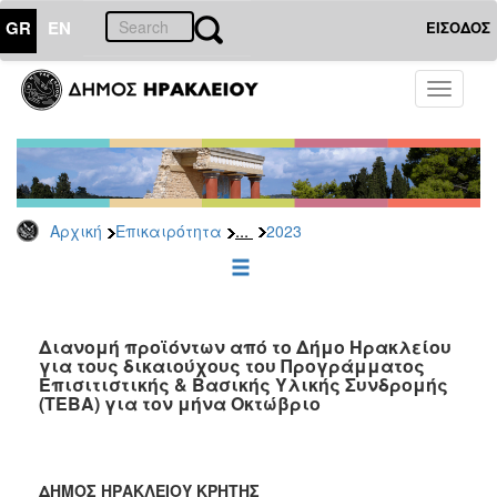
GR
EN
ΕΙΣΟΔΟΣ
ΕΠΙΚΑΙΡΟΤΗΤΑ
Toggle
navigati
Δελτία
Τύπου
Αρχείο
2026
...
Αρχική
Επικαιρότητα
2023
2025
2024
2023
2022
Διανομή προϊόντων από το Δήμο Ηρακλείου
για τους δικαιούχους του Προγράμματος
2021
Επισιτιστικής & Βασικής Υλικής Συνδρομής
(ΤΕΒΑ) για τον μήνα Οκτώβριο
2020
2019
2018
ΔΗΜΟΣ ΗΡΑΚΛΕΙΟΥ ΚΡΗΤΗΣ