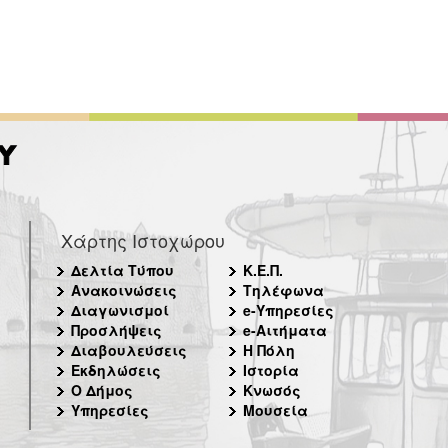
Χάρτης Ιστοχώρου
Δελτία Τύπου
Κ.Ε.Π.
Ανακοινώσεις
Τηλέφωνα
Διαγωνισμοί
e-Υπηρεσίες
Προσλήψεις
e-Αιτήματα
Διαβουλεύσεις
Η Πόλη
Εκδηλώσεις
Ιστορία
Ο Δήμος
Κνωσός
Υπηρεσίες
Μουσεία