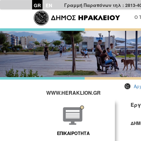
GR
EN
Γραμμή Παραπόνων τηλ : 2813-4
Ο 
Αρχ
WWW.HERAKLION.GR
Εργ
ΔΗΜ
ΓΡ
ΕΠΙΚΑΙΡΟΤΗΤΑ