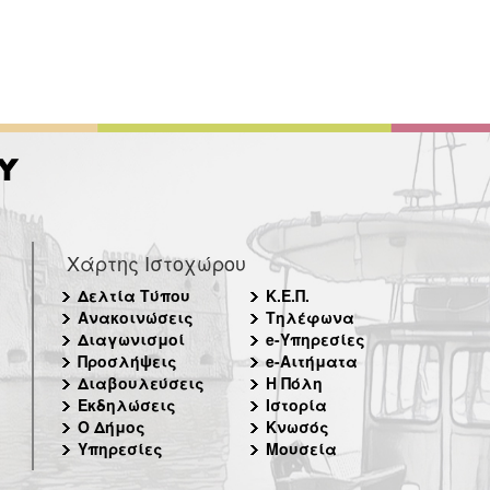
Χάρτης Ιστοχώρου
Δελτία Τύπου
Κ.Ε.Π.
Ανακοινώσεις
Τηλέφωνα
Διαγωνισμοί
e-Υπηρεσίες
Προσλήψεις
e-Αιτήματα
Διαβουλεύσεις
Η Πόλη
Εκδηλώσεις
Ιστορία
Ο Δήμος
Κνωσός
Υπηρεσίες
Μουσεία