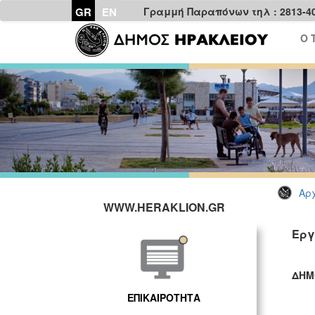
GR
EN
Γραμμή Παραπόνων τηλ : 2813-4
Ο 
Αρχ
WWW.HERAKLION.GR
Εργ
ΔΗΜ
ΓΡ
ΕΠΙΚΑΙΡΟΤΗΤΑ