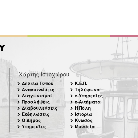
Χάρτης Ιστοχώρου
Δελτία Τύπου
Κ.Ε.Π.
Ανακοινώσεις
Τηλέφωνα
Διαγωνισμοί
e-Υπηρεσίες
Προσλήψεις
e-Αιτήματα
Διαβουλεύσεις
Η Πόλη
Εκδηλώσεις
Ιστορία
Ο Δήμος
Κνωσός
Υπηρεσίες
Μουσεία