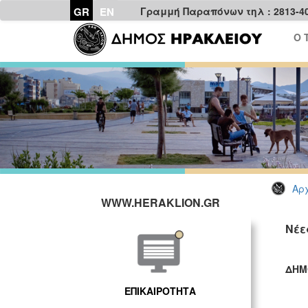
GR
EN
Γραμμή Παραπόνων τηλ : 2813-4
Ο 
Αρχ
WWW.HERAKLION.GR
Νέε
ΔΗΜ
ΓΡ
ΕΠΙΚΑΙΡΟΤΗΤΑ