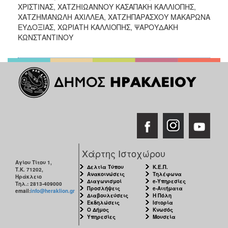
ΧΡΙΣΤΙΝΑΣ, ΧΑΤΖΗΙΩΑΝΝΟΥ ΚΑΣΑΠΑΚΗ ΚΑΛΛΙΟΠΗΣ,
ΧΑΤΖΗΜΑΝΩΛΗ ΑΧΙΛΛΕΑ, ΧΑΤΖΗΠΑΡΑΣΧΟΥ ΜΑΚΑΡΩΝΑ
ΕΥΔΟΞΙΑΣ, ΧΩΡΙΑΤΗ ΚΑΛΛΙΟΠΗΣ, ΨΑΡΟΥΔΑΚΗ
ΚΩΝΣΤΑΝΤΙΝΟΥ
Χάρτης Ιστοχώρου
Αγίου Τίτου 1,
Δελτία Τύπου
Κ.Ε.Π.
Τ.Κ. 71202,
Ανακοινώσεις
Τηλέφωνα
Ηράκλειο
Διαγωνισμοί
e-Υπηρεσίες
Τηλ.: 2813-409000
Προσλήψεις
e-Αιτήματα
email:
info@heraklion.gr
Διαβουλεύσεις
Η Πόλη
Εκδηλώσεις
Ιστορία
Ο Δήμος
Κνωσός
Υπηρεσίες
Μουσεία