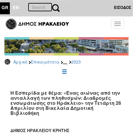
GR
EN
ΕΙΣΟΔΟΣ
ΕΠΙΚΑΙΡΟΤΗΤΑ
Toggle
navigati
Δελτία
Τύπου
Αρχείο
2026
...
Αρχική
Επικαιρότητα
2023
2025
2024
2023
2022
Η Εσπερίδα με θέμα: «Ένας αιώνας από την
ανταλλαγή των πληθυσμών: Διαδρομές
2021
ενσωμάτωσης στο Ηράκλειο» την Τετάρτη 26
Απριλίου στη Βικελαία Δημοτική
2020
Βιβλιοθήκη
2019
2018
ΔΗΜΟΣ ΗΡΑΚΛΕΙΟΥ ΚΡΗΤΗΣ