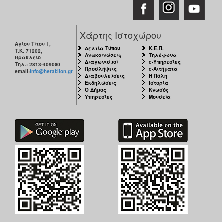
Χάρτης Ιστοχώρου
Αγίου Τίτου 1,
Δελτία Τύπου
Κ.Ε.Π.
Τ.Κ. 71202,
Ανακοινώσεις
Τηλέφωνα
Ηράκλειο
Διαγωνισμοί
e-Υπηρεσίες
Τηλ.: 2813-409000
Προσλήψεις
e-Αιτήματα
email:
info@heraklion.gr
Διαβουλεύσεις
Η Πόλη
Εκδηλώσεις
Ιστορία
Ο Δήμος
Κνωσός
Υπηρεσίες
Μουσεία