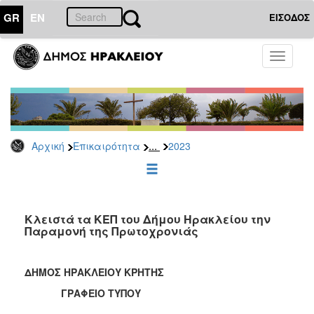
GR
EN
ΕΙΣΟΔΟΣ
ΕΠΙΚΑΙΡΟΤΗΤΑ
Toggle
navigati
Δελτία
Τύπου
Αρχείο
2026
...
Αρχική
Επικαιρότητα
2023
2025
2024
2023
2022
Κλειστά τα ΚΕΠ του Δήμου Ηρακλείου την
Παραμονή της Πρωτοχρονιάς
2021
2020
ΔΗΜΟΣ ΗΡΑΚΛΕΙΟΥ ΚΡΗΤΗΣ
2019
ΓΡΑΦΕΙΟ ΤΥΠΟΥ
2018