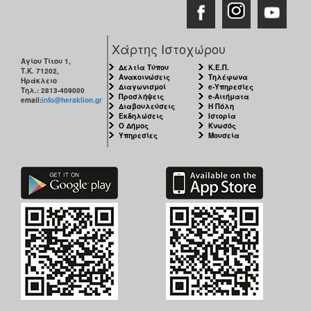
Χάρτης Ιστοχώρου
Αγίου Τίτου 1,
Δελτία Τύπου
Κ.Ε.Π.
Τ.Κ. 71202,
Ανακοινώσεις
Τηλέφωνα
Ηράκλειο
Διαγωνισμοί
e-Υπηρεσίες
Τηλ.: 2813-409000
Προσλήψεις
e-Αιτήματα
email:
info@heraklion.gr
Διαβουλεύσεις
Η Πόλη
Εκδηλώσεις
Ιστορία
Ο Δήμος
Κνωσός
Υπηρεσίες
Μουσεία