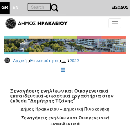
GR
EN
ΕΙΣΟΔΟΣ
ΕΠΙΚΑΙΡΟΤΗΤΑ
Toggle
navigati
Δελτία
Τύπου
Αρχείο
2026
...
Αρχική
Επικαιρότητα
2022
2025
2024
2023
2022
Ξεναγήσεις ενηλίκων και Οικογενειακά
εκπαιδευτικά -εικαστικά εργαστήρια στην
2021
έκθεση "Δημήτρης Τζάνης"
2020
Δήμος Ηρακλείου – Δημοτική Πινακοθήκη
2019
Ξεναγήσεις ενηλίκων και Οικογενειακά
εκπαιδευτικά
2018