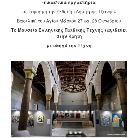
-εικαστικά εργαστήρια
2017
με αφορμή την έκθεση «Δημήτρης Τζάνης»
2016
Βασιλική του Αγίου Μάρκου 27 και 28 Οκτωβρίου
2015
Το Μουσείο Ελληνικής Παιδικής Τέχνης ταξιδεύει
2013
στην Κρήτη
2012
με οδηγό την Τέχνη
2011
2010
2006
ΔΗΜΟΤΗΣ
ΕΠΙΣΚΕΠΤΗΣ
ΗΡΑΚΛΕΙΟ
ΓΙΑ...