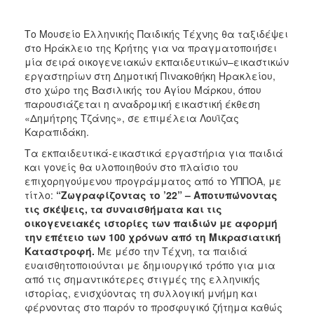
Το Μουσείο Ελληνικής Παιδικής Τέχνης θα ταξιδέψει
στο Ηράκλειο της Κρήτης για να πραγματοποιήσει
μία σειρά οικογενειακών εκπαιδευτικών–εικαστικών
εργαστηρίων στη Δημοτική Πινακοθήκη Ηρακλείου,
στο χώρο της Βασιλικής του Αγίου Μάρκου, όπου
παρουσιάζεται η αναδρομική εικαστική έκθεση
«Δημήτρης Τζάνης», σε επιμέλεια Λουϊζας
Καραπιδάκη.
Τα εκπαιδευτικά-εικαστικά εργαστήρια για παιδιά
και γονείς θα υλοποιηθούν στο πλαίσιο του
επιχορηγούμενου προγράμματος από το ΥΠΠΟΑ, με
τίτλο:
“Ζωγραφίζοντας το ’22” – Αποτυπώνοντας
τις σκέψεις, τα συναισθήματα και τις
οικογενειακές ιστορίες των παιδιών με αφορμή
την επέτειο των 100 χρόνων από τη Μικρασιατική
Καταστροφή.
Με μέσο την Τέχνη, τα παιδιά
ευαισθητοποιούνται με δημιουργικό τρόπο για μια
από τις σημαντικότερες στιγμές της ελληνικής
ιστορίας, ενισχύοντας τη συλλογική μνήμη και
φέρνοντας στο παρόν το προσφυγικό ζήτημα καθώς