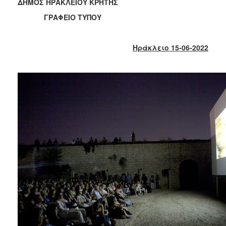
ΔΗΜΟΣ ΗΡΑΚΛΕΙΟΥ ΚΡΗΤΗΣ
2017
ΓΡΑΦΕΙΟ ΤΥΠΟΥ
2016
2015
Ηράκλειο 15-06-2022
2013
2012
2011
2010
2006
ΔΗΜΟΤΗΣ
ΕΠΙΣΚΕΠΤΗΣ
ΗΡΑΚΛΕΙΟ
ΓΙΑ...