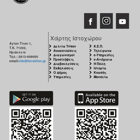
Χάρτης Ιστοχώρου
Αγίου Τίτου 1,
Δελτία Τύπου
Κ.Ε.Π.
Τ.Κ. 71202,
Ανακοινώσεις
Τηλέφωνα
Ηράκλειο
Διαγωνισμοί
e-Υπηρεσίες
Τηλ.: 2813-409000
Προσλήψεις
e-Αιτήματα
email:
info@heraklion.gr
Διαβουλεύσεις
Η Πόλη
Εκδηλώσεις
Ιστορία
Ο Δήμος
Κνωσός
Υπηρεσίες
Μουσεία