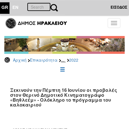
GR
EN
ΕΙΣΟΔΟΣ
ΕΠΙΚΑΙΡΟΤΗΤΑ
Toggle
navigati
Δελτία
Τύπου
Αρχείο
2026
...
Αρχική
Επικαιρότητα
2022
2025
2024
2023
2022
Ξεκινούν την Πέμπτη 16 Ιουνίου οι προβολές
στον Θερινό Δημοτικό Κινηματογράφο
2021
«Βηθλεέμ» - Ολόκληρο το πρόγραμμα του
καλοκαιριού
2020
2019
2018