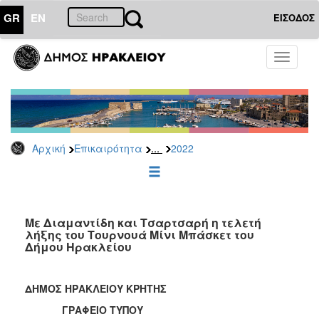
GR
EN
ΕΙΣΟΔΟΣ
ΕΠΙΚΑΙΡΟΤΗΤΑ
Toggle
navigati
Δελτία
Τύπου
Αρχείο
2026
...
Αρχική
Επικαιρότητα
2022
2025
2024
2023
2022
Με Διαμαντίδη και Τσαρτσαρή η τελετή
λήξης του Τουρνουά Μίνι Μπάσκετ του
2021
Δήμου Ηρακλείου
2020
2019
ΔΗΜΟΣ ΗΡΑΚΛΕΙΟΥ ΚΡΗΤΗΣ
2018
ΓΡΑΦΕΙΟ ΤΥΠΟΥ