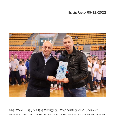
2017
2016
Ηράκλειο 05-12-2022
2015
2013
2012
2011
2010
2006
ΔΗΜΟΤΗΣ
ΕΠΙΣΚΕΠΤΗΣ
ΗΡΑΚΛΕΙΟ
ΓΙΑ...
Με πολύ μεγάλη επιτυχία, παρουσία δυο θρύλων