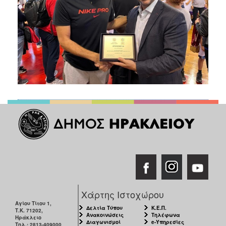
Χάρτης Ιστοχώρου
Αγίου Τίτου 1,
Δελτία Τύπου
Κ.Ε.Π.
Τ.Κ. 71202,
Ανακοινώσεις
Τηλέφωνα
Ηράκλειο
Διαγωνισμοί
e-Υπηρεσίες
Τηλ.: 2813-409000