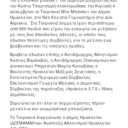
του ελληνικού μπάσκετ, του Δημήτρη Διαμαντίδη και
του Κώστα Τσαρτσαρή ολοκληρώθηκε την Κυριακή 4
Δεκεμβρίου το Τουρνουά Μίνι Μπάσκετ του Δήμου
Ηρακλείου, στο Νέο Κλειστό Γυμναστήριο στα Δύο
Αοράκια. Στο Τουρνουά συμμετείχαν περισσότερα
από 500 παιδιά που είχαν την ευκαιρία να μιλήσουν
με τους δυο σπουδαίους αθλητές, οι οποίοι τους
έδωσαν πολύτιμες συμβουλές για το μέλλον ενώ
βράβευσαν και τις νικήτριες ομάδες.
Βραβεία έδωσαν επίσης ο Αντιδήμαρχος Αθλητισμού
Κώστας Βαρδαβάς, η Αντιδήμαρχος Οικονομικών και
Διοικητικών Υπηρεσιών Μαρία Καναβάκη, ο
Βουλευτής Ηρακλείου Μάξιμος Σενετάκης, η
Εντεταλμένη Περιφερειακή Σύμβουλος
Εθελοντισμού Γεωργία Μηλάκη, ο Δημοτικός
Σύμβουλος της παράταξης «Ηράκλειο 3.7.5.» Νίκος
Δημόπουλος.
Σημειώνεται ότι όλοι οι συμμετέχοντες πήραν
μετάλλια και αναμνηστικά μπλουζάκια.
Το Τουρνουά διοργάνωσε ο Δήμος Ηρακλείου
(ΔΟΠΑΦΜΑΗ και Ανάπτυξη Αθλητισμού Ηρακλείου