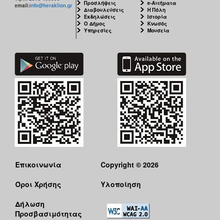
Προσλήψεις
e-Αιτήματα
email:
info@heraklion.gr
Διαβουλεύσεις
Η Πόλη
Εκδηλώσεις
Ιστορία
Ο Δήμος
Κνωσός
Υπηρεσίες
Μουσεία
Επικοινωνία
Copyright © 2026
Όροι Χρήσης
Υλοποίηση
Δήλωση
Προσβασιμότητας