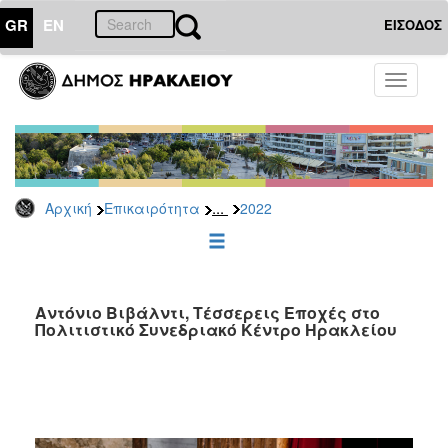
GR
EN
ΕΙΣΟΔΟΣ
ΕΠΙΚΑΙΡΟΤΗΤΑ
Toggle
navigati
Δελτία
Τύπου
Αρχείο
2026
...
Αρχική
Επικαιρότητα
2022
2025
2024
2023
2022
Αντόνιο Βιβάλντι, Τέσσερεις Εποχές στο
Πολιτιστικό Συνεδριακό Κέντρο Ηρακλείου
2021
2020
2019
2018