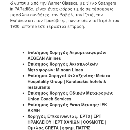
άλμπουμ από την Warner Classics, με τίτλο Strangers
in PARadISe, είναι ένας φόρος τιμής σε τέσσερεις
μεγάλου συνθέτες, τον Ραβέλ, τον Ιζαιέ, τον
Ενέσκου και τον Προκόβιεφ, των οποίων το Παρίσι του
1920, αποτέλεσε τεράστια επιρροή.
Επίσημος Χορηγός Αερομεταφορών:
AEGEAN Airlines
Επίσημος Χορηγός Ακτοπλοϊκών
Μεταφορών: Minoan Lines
Επίσημοι
Χορηγοί
Φιλοξενίας
: Metaxa
Hospitality Group | Karatarakis hotels &
restaurants
Επίσημος Χορηγός Οδικών Μεταφορών:
Union Coach Services
Επίσημος Χορηγός Εκπαίδευσης: ΙΕΚ
ΑΚΜΗ
Χορηγός Επικοινωνίας: ΕΡΤ3 | ΕΡΤ
ΗΡΑΚΛΕΙΟΥ | ΕΡΤ ΧΑΝΙΩΝ | COSMOTE |
Όμιλος CRETA | εφημ. ΠΑΤΡΙΣ