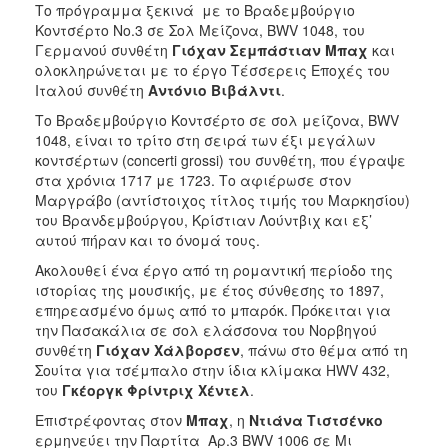
Το πρόγραμμα ξεκινά με το Βραδεμβούργιο
Κοντσέρτο Νο.3 σε Σολ Μείζονα, BWV 1048, του
Γερμανού συνθέτη
Γιόχαν Σεμπάστιαν Μπαχ
και
ολοκληρώνεται με το έργο Τέσσερεις Εποχές του
Ιταλού συνθέτη
Αντόνιο Βιβάλντι
.
Το Βραδεμβούργιο Κοντσέρτο σε σολ μείζονα, BWV
1048, είναι το τρίτο στη σειρά των έξι μεγάλων
κοντσέρτων (concerti grossi) του συνθέτη, που έγραψε
στα χρόνια 1717 με 1723. Το αφιέρωσε στον
Μαργράβο (αντίστοιχος τίτλος τιμής του Μαρκησίου)
του Βρανδεμβούργου, Κρίστιαν Λούντβιχ και εξ’
αυτού πήραν και το όνομά τους.
Ακολουθεί ένα έργο από τη ρομαντική περίοδο της
ιστορίας της μουσικής, με έτος σύνθεσης το 1897,
επηρεασμένο όμως από το μπαρόκ. Πρόκειται για
την Πασακάλια σε σολ ελάσσονα του Νορβηγού
συνθέτη
Γιόχαν Χάλβορσεν
, πάνω στο θέμα από τη
Σουίτα για τσέμπαλο στην ίδια κλίμακα HWV 432,
του
Γκέοργκ Φρίντριχ Χέντελ
.
Επιστρέφοντας στον
Μπαχ
, η
Ντιάνα Τιστσένκο
ερμηνεύει την Παρτίτα Αρ.3 BWV 1006 σε Μι