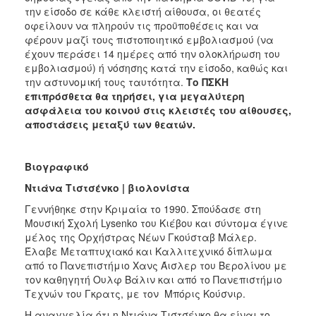
την είσοδο σε κάθε κλειστή αίθουσα, οι θεατές
οφείλουν να πληρούν τις προϋποθέσεις και να
φέρουν μαζί τους πιστοποιητικό εμβολιασμού (να
έχουν περάσει 14 ημέρες από την ολοκλήρωση του
εμβολιασμού) ή νόσησης κατά την είσοδο, καθώς και
την αστυνομική τους ταυτότητα.
Το ΠΣΚΗ
επιπρόσθετα θα τηρήσει, για μεγαλύτερη
ασφάλεια του κοινού στις κλειστές του αίθουσες,
αποστάσεις μεταξύ των θεατών.
Βιογραφικό
Ντιάνα Τιστσένκο | βιολονίστα
Γεννήθηκε στην Κριμαία το 1990. Σπούδασε στη
Μουσική Σχολή Lysenko του Κιέβου και σύντομα έγινε
μέλος της Ορχήστρας Νέων Γκούσταβ Μάλερ.
Έλαβε Μεταπτυχιακό και Καλλιτεχνικό δίπλωμα
από το Πανεπιστήμιο Χανς Άισλερ του Βερολίνου με
τον καθηγητή Ουλφ Βάλιν και από το Πανεπιστήμιο
Τεχνών του Γκρατς, με τον Μπόρις Κούσνιρ.
Η αναγγελία ότι η Ντιάνα Τιστσένκο θα είναι το