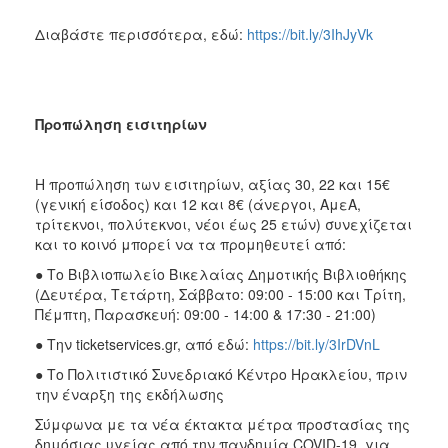
Διαβάστε περισσότερα, εδώ:
https://bit.ly/3IhJyVk
Προπώληση εισιτηρίων
Η προπώληση των εισιτηρίων, αξίας 30, 22 και 15€
(γενική είσοδος) και 12 και 8€ (άνεργοι, ΑμεΑ,
τρίτεκνοι, πολύτεκνοι, νέοι έως 25 ετών) συνεχίζεται
και το κοινό μπορεί να τα προμηθευτεί από:
● Το Βιβλιοπωλείο Βικελαίας Δημοτικής Βιβλιοθήκης
(Δευτέρα, Τετάρτη, Σάββατο: 09:00 - 15:00 και Τρίτη,
Πέμπτη, Παρασκευή: 09:00 - 14:00 & 17:30 - 21:00)
● Την ticketservices.gr, από εδώ:
https://bit.ly/3IrDVnL
● Το Πολιτιστικό Συνεδριακό Κέντρο Ηρακλείου, πριν
την έναρξη της εκδήλωσης
Σύμφωνα με τα νέα έκτακτα μέτρα προστασίας της
δημόσιας υγείας από την πανδημία COVID-19, για