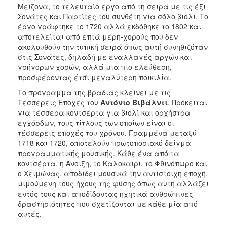
Μείζονα, το τελευταίο έργο από τη σειρά με τις έξι
Σονάτες και Παρτίτες του συνθέτη για σόλο βιολί. Το
έργο γράφτηκε το 1720 αλλά εκδόθηκε το 1802 και
αποτελείται από επτά μέρη-χορούς που δεν
ακολουθούν την τυπική σειρά όπως αυτή συνηθιζόταν
στις Σονάτες, δηλαδή με εναλλαγές αργών και
γρήγορων χορών, αλλά μια πιο ελεύθερη,
προσφέροντας έτσι μεγαλύτερη ποικιλία.
Το πρόγραμμα της βραδιάς κλείνει με τις
Τέσσερεις Εποχές του
Αντόνιο Βιβάλντι
. Πρόκειται
για τέσσερα κοντσέρτα για βιολί και ορχήστρα
εγχόρδων, τους τίτλους των οποίων είναι οι
τέσσερεις εποχές του χρόνου. Γραμμένα μεταξύ
1718 και 1720, αποτελούν πρωτοποριακό δείγμα
προγραμματικής μουσικής. Κάθε ένα από τα
κοντσέρτα, η Άνοιξη, το Καλοκαίρι, το Φθινόπωρο και
ο Χειμώνας, αποδίδει μουσικά την αντίστοιχη εποχή,
μιμούμενη τους ήχους της φύσης όπως αυτή αλλάζει
εντός τους και αποδίδοντας ηχητικά ανθρώπινες
δραστηριότητες που σχετίζονται με κάθε μία από
αυτές.