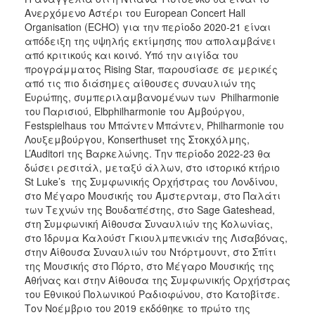
Ανερχόμενο Αστέρι του European Concert Hall
Organisation (ECHO) για την περίοδο 2020-21 είναι
απόδειξη της υψηλής εκτίμησης που απολαμβάνει
από κριτικούς και κοινό. Υπό την αιγίδα του
προγράμματος Rising Star, παρουσίασε σε μερικές
από τις πιο διάσημες αίθουσες συναυλιών της
Ευρώπης, συμπεριλαμβανομένων των Philharmonie
του Παρισιού, Elbphilharmonie του Αμβούργου,
Festspielhaus του Μπάντεν Μπάντεν, Philharmonie του
Λουξεμβούργου, Konserthuset της Στοκχόλμης,
L’Auditori της Βαρκελώνης. Την περίοδο 2022-23 θα
δώσει ρεσιτάλ, μεταξύ άλλων, στο ιστορικό κτήριο
St Luke’s της Συμφωνικής Ορχήστρας του Λονδίνου,
στο Μέγαρο Μουσικής του Άμστερνταμ, στο Παλάτι
των Τεχνών της Βουδαπέστης, στο Sage Gateshead,
στη Συμφωνική Αίθουσα Συναυλιών της Κολωνίας,
στο Ίδρυμα Καλούστ Γκιουλμπενκιάν της Λισαβόνας,
στην Αίθουσα Συναυλιών του Ντόρτμουντ, στο Σπίτι
της Μουσικής στο Πόρτο, στο Μέγαρο Μουσικής της
Αθήνας και στην Αίθουσα της Συμφωνικής Ορχήστρας
του Εθνικού Πολωνικού Ραδιοφώνου, στο Κατοβίτσε.
Τον Νοέμβριο του 2019 εκδόθηκε το πρώτο της