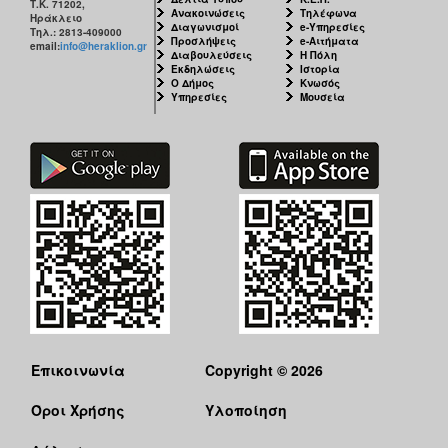
Τ.Κ. 71202,
Ανακοινώσεις
Τηλέφωνα
Ηράκλειο
Διαγωνισμοί
e-Υπηρεσίες
Τηλ.: 2813-409000
Προσλήψεις
e-Αιτήματα
email:
info@heraklion.gr
Διαβουλεύσεις
Η Πόλη
Εκδηλώσεις
Ιστορία
Ο Δήμος
Κνωσός
Υπηρεσίες
Μουσεία
Επικοινωνία
Copyright © 2026
Όροι Χρήσης
Υλοποίηση