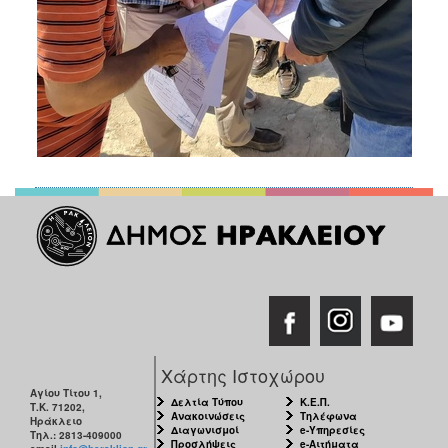
Χάρτης Ιστοχώρου
Αγίου Τίτου 1,
Δελτία Τύπου
Κ.Ε.Π.
Τ.Κ. 71202,
Ανακοινώσεις
Τηλέφωνα
Ηράκλειο
Διαγωνισμοί
e-Υπηρεσίες
Τηλ.: 2813-409000
Προσλήψεις
e-Αιτήματα