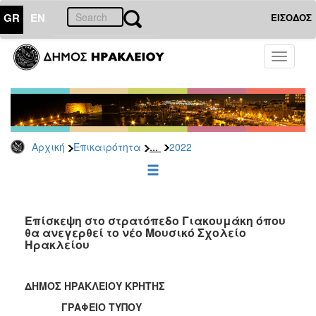
GR
EN
ΕΙΣΟΔΟΣ
ΕΠΙΚΑΙΡΟΤΗΤΑ
Toggle
navigati
Δελτία
Τύπου
Αρχείο
2026
...
Αρχική
Επικαιρότητα
2022
2025
2024
2023
2022
Επίσκεψη στο στρατόπεδο Γιακουμάκη όπου
θα ανεγερθεί το νέο Μουσικό Σχολείο
2021
Ηρακλείου
2020
2019
ΔΗΜΟΣ ΗΡΑΚΛΕΙΟΥ ΚΡΗΤΗΣ
2018
ΓΡΑΦΕΙΟ ΤΥΠΟΥ