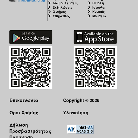
email:
info@heraklion.gr
Διαβουλεύσεις
Η Πόλη
Εκδηλώσεις
Ιστορία
Ο Δήμος
Κνωσός
Υπηρεσίες
Μουσεία
Επικοινωνία
Copyright © 2026
Όροι Χρήσης
Υλοποίηση
Δήλωση
Προσβασιμότητας
Πλοήγηση