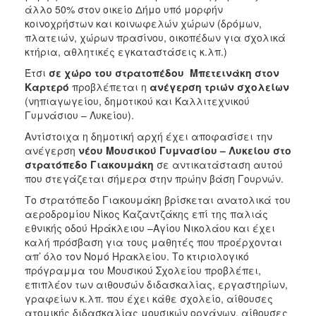
άλλο 50% στον οικείο Δήμο υπό μορφήν
κοινοχρήστων και κοινωφελών χώρων (δρόμων,
πλατειών, χώρων πρασίνου, οικοπέδων για σχολικά
κτήρια, αθλητικές εγκαταστάσεις κ.λπ.)
Έτσι
σε χώρο του στρατοπέδου Μπετεινάκη στον
Καρτερό
προβλέπεται η
ανέγερση τριών σχολείων
(νηπιαγωγείου, δημοτικού και Καλλιτεχνικού
Γυμνάσιου – Λυκείου).
Αντίστοιχα η δημοτική αρχή έχει αποφασίσει την
ανέγερση
νέου Μουσικού Γυμνασίου – Λυκείου
στο
στρατόπεδο Γιακουμάκη
σε αντικατάσταση αυτού
που στεγάζεται σήμερα στην πρώην βάση Γουρνών.
Το στρατόπεδο Γιακουμάκη βρίσκεται ανατολικά του
αεροδρομίου Νίκος Καζαντζάκης επί της παλιάς
εθνικής οδού Ηράκλειου –Αγίου Νικολάου και έχει
καλή πρόσβαση για τους μαθητές που προέρχονται
απ’ όλο τον Νομό Ηρακλείου. Το κτιριολογικό
πρόγραμμα του Μουσικού Σχολείου προβλέπει,
επιπλέον των αιθουσών διδασκαλίας, εργαστηρίων,
γραφείων κ.λπ. που έχει κάθε σχολείο, αίθουσες
ατομικής διδασκαλίας μουσικών οργάνων, αίθουσες