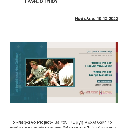
ΓΡΑΦΕΙΟ ΤΥΠΟΥ
2017
2016
Ηράκλειο 19-12-2022
2015
2013
2012
2011
2010
2006
ΔΗΜΟΤΗΣ
ΕΠΙΣΚΕΠΤΗΣ
ΗΡΑΚΛΕΙΟ
ΓΙΑ...
Το «
Νέφαλο
Project»
με τον Γιώργη Μανωλάκη το
οποίο
παρουσιάστηκε στο Θέατρο της Συλλάμου την