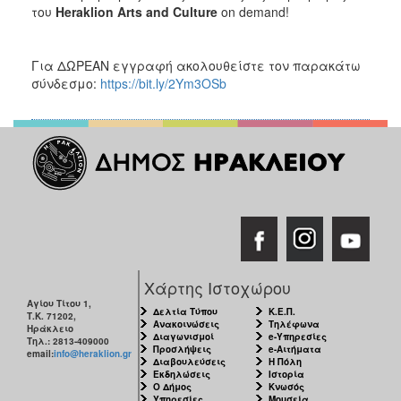
του
Heraklion
Arts
and
Culture
on demand!
Για ΔΩΡΕΑΝ εγγραφή ακολουθείστε τον παρακάτω
σύνδεσμο:
https://bit.ly/2Ym3OSb
Χάρτης Ιστοχώρου
Αγίου Τίτου 1,
Δελτία Τύπου
Κ.Ε.Π.
Τ.Κ. 71202,
Ανακοινώσεις
Τηλέφωνα
Ηράκλειο
Διαγωνισμοί
e-Υπηρεσίες
Τηλ.: 2813-409000
Προσλήψεις
e-Αιτήματα
email:
info@heraklion.gr
Διαβουλεύσεις
Η Πόλη
Εκδηλώσεις
Ιστορία
Ο Δήμος
Κνωσός
Υπηρεσίες
Μουσεία