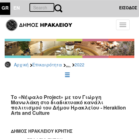
GR
EN
ΕΙΣΟΔΟΣ
ΕΠΙΚΑΙΡΟΤΗΤΑ
Toggle
navigati
Δελτία
Τύπου
Αρχείο
2026
...
Αρχική
Επικαιρότητα
2022
2025
2024
2023
2022
Το «Νέφαλο Project» με τον Γιώργη
Μανωλάκη στο διαδικτυακό κανάλι
2021
πολιτισμού του Δήμου Ηρακλείου - Heraklion
Arts and Culture
2020
2019
ΔΗΜΟΣ ΗΡΑΚΛΕΙΟΥ ΚΡΗΤΗΣ
2018