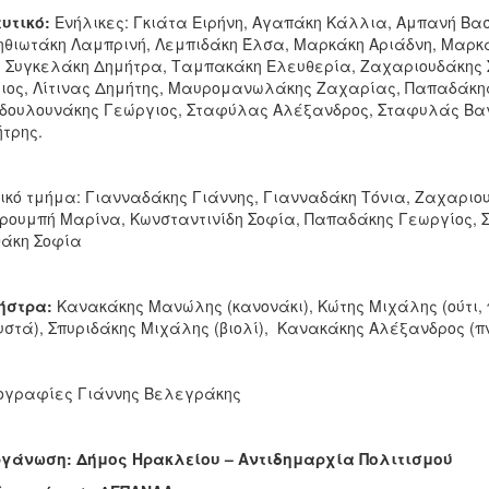
υτικό:
Ενήλικες: Γκιάτα Ειρήνη, Αγαπάκη Κάλλια, Αμπανή Βασ
θιωτάκη Λαμπρινή, Λεμπιδάκη Έλσα, Μαρκάκη Αριάδνη, Μαρκά
, Συγκελάκη Δημήτρα, Ταμπακάκη Ελευθερία, Ζαχαριουδάκης 
ιος, Λίτινας Δημήτης, Μαυρομανωλάκης Ζαχαρίας, Παπαδάκη
δουλουνάκης Γεώργιος, Σταφύλας Αλέξανδρος, Σταφυλάς Βαγ
τρης.
ικό τμήμα: Γιανναδάκης Γιάννης, Γιανναδάκη Τόνια, Ζαχαρι
ρουμπή Μαρίνα, Κωνσταντινίδη Σοφία, Παπαδάκης Γεωργίος, 
άκη Σοφία
ήστρα:
Κανακάκης Μανώλης (κανονάκι), Κώτης Μιχάλης (ούτι, 
υστά), Σπυριδάκης Μιχάλης (βιολί), Κανακάκης Αλέξανδρος (πν
ογραφίες Γιάννης Βελεγράκης
ργάνωση: Δήμος Ηρακλείου – Αντιδημαρχία Πολιτισμού