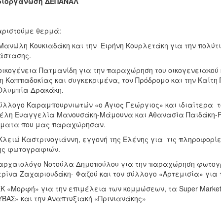
διοργάνωση ΔΕΠΑΝΑΛ
ριστούμε θερμά:
Μανώλη Κουκιαδάκη και την Ειρήνη Κουρλετάκη για την πολύτι
άστασης.
οικογένεια Πατμανίδη για την παραχώρηση του οικογενειακού 
η Καππαδοκίας και συγκεκριμένα, τον Πρόδρομο και την Καίτη
Ολυμπία Δρακάκη.
ύλλογο Καραμπουρνιωτών «ο Άγιος Γεώργιος» και ιδιαίτερα τ
έλη Ευαγγελία Μανουσάκη-Μάμουνα και Αθανασία Παιδάκη-Ρεϊ
ύματα που μας παραχώρησαν.
Κλειώ Καστρινογιάννη, εγγονή της Ελένης για τις πληροφορί
ης φωτογραφιών.
αρχαιολόγο Νοτούλα Δημοπούλου για την παραχώρηση φωτογρ
ρίνα Ζαχαριουδάκη- Φαζού και τον σύλλογο «Αρτεμισία» για
ΕΚ «Μορφή» για την επιμέλεια των κομμώσεων, τα Super Market
ΒΑΣ» και την Αναπτυξιακή «Πρινιανάκης»