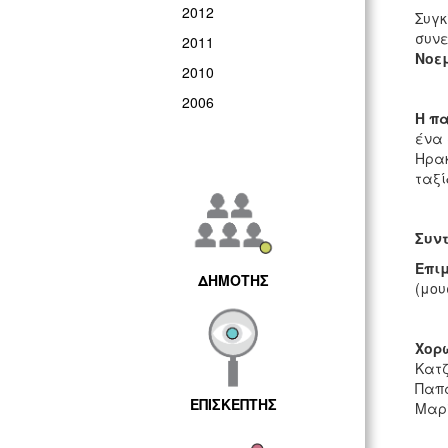
2012
Συγκ
συνε
2011
Νοεμ
2010
2006
Η π
ένα 
Ηρακ
ταξί
Συντ
Επι
ΔΗΜΟΤΗΣ
(μου
Χορ
Κατζ
Παπα
ΕΠΙΣΚΕΠΤΗΣ
Μαρ