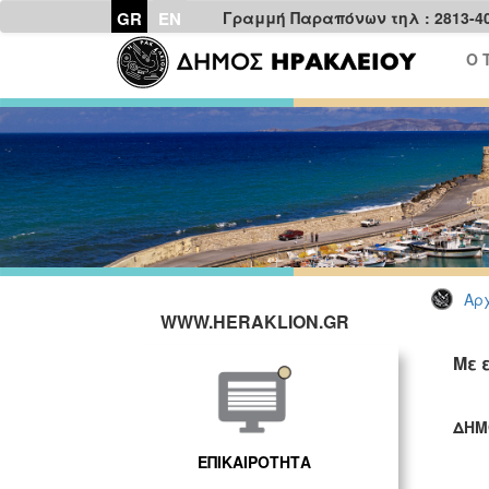
GR
EN
Γραμμή Παραπόνων τηλ : 2813-4
Ο 
Αρχ
WWW.HERAKLION.GR
Με 
ΔΗΜ
ΓΡ
ΕΠΙΚΑΙΡΟΤΗΤΑ