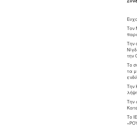
Συν
Ευχα
Τον 
παρ
Την 
Νίγδ
την 
Tο σ
τα μ
ενδ
Την 
λήψ
Την 
Κατε
Το Ι
«ΡΟΥ