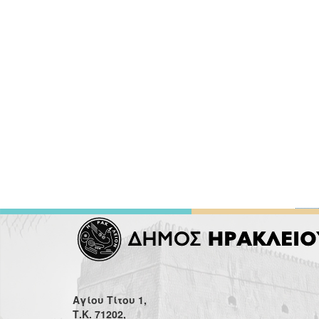
Αγίου Τίτου 1,
Τ.Κ. 71202,