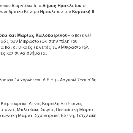
»
που διοργάνωσε ο
Δήμος Ηρακλείου
σε
ό Συνεδριακό Κέντρο Ηρακλείου την
Κυριακή 6
ρέα και Μαρίας Καλοκαιρινού»
αποτελεί
οράς των Μικρασιατών στην πόλη του
μα και οι μικρές τελετές των Μικρασιατών,
νες και συναισθήματα.
σιακών χορών του Λ.Ε.Η.) - Αργυρώ Σταυρίδη
 Καμπουράκη Λένα, Καράλη Δέσποινα,
ατερίνα, Μπλαβάκη Σοφία, Παπαδάκη Μαρία,
αφνάκη Μαρία, Σχοιναράκη Ελένη, Τσιχλάκη