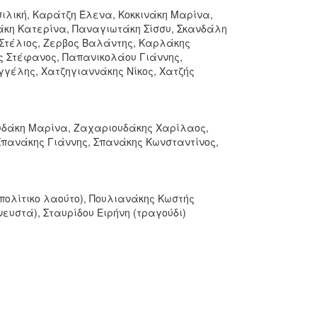
ιλική, Καράτζη Έλενα, Κοκκινάκη Μαρίνα,
κη Κατερίνα, Παναγιωτάκη Σίσσυ, Σκανδάλη
Στέλιος, Ζερβος Βαλάντης, Καρλάκης
ς Στέφανος, Παπανικολάου Γιάννης,
γέλης, Χατζηγιαννάκης Νίκος, Χατζής
ουδάκη Μαρίνα, Ζαχαριουδάκης Χαρίλαος,
Σπανάκης Γιάννης, Σπανάκης Κωνσταντίνος,
πολίτικο λαούτο), Πουλιανάκης Κωστής
ευστά), Σταυρίδου Ειρήνη (τραγούδι)