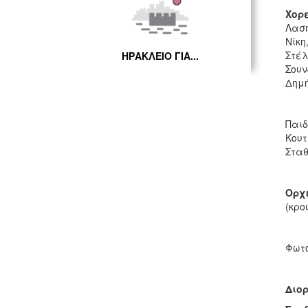
Χορε
Λαση
Νίκη
Στέλ
ΗΡΑΚΛΕΙΟ ΓΙΑ...
Σουν
Δημή
Παιδ
Κουτ
Σταθ
Ορχ
(κρο
Φωτ
Διο