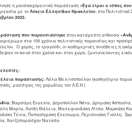
ίνησε η μουσικοχορευτική παράσταση
«Εγώ είμαι ο τόπος σου
ργασία με το
Λύκειο Ελληνίδων Ηρακλείου
, στο Πολιτιστικ
βρίου 2022.
αράσταση που παρουσιάστηκε
στην κατάμεστη αίθουσα
«Ανδ
αφιέρωμα στα 100 χρόνια πολιτιστικής παρουσίας και προσφ
λείου. Ο χορός, το τραγούδι, οι καθημερινές συνήθειες ή ακό
δεψαν το κοινό στον χρόνο και στον χώρο, ζωντανεύοντας εικό
ελεστές:
μέλεια παράστασης:
Λόλα Μελιτσοπούλου (καθηγήτρια παραδο
σικός, μαέστρος της χορωδίας του Λ.Ε.Η.)
ωδία:
Βαρσάμη Ευγενία, Δημοπούλου Νότα, Δρυμάκη Ασπασία,
όλη Μαρία, Λαϊδη Θάλεια, Μαλεφιουδάκη Λίτσα, Μαρκάκη Κ
δάκη Τένια, Παπασηφάκη Ελεονωρα, Περισυνάκη Γιούλη, Σκρ
ία, Χατζηπαράσχου Νατάσα