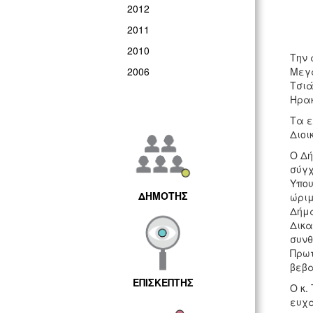
2012
2011
2010
Την 
2006
Μεγά
Τσιά
Ηρακ
Τα ε
Διοι
Ο Δή
σύγχ
Υπου
ΔΗΜΟΤΗΣ
ώριμ
Δήμα
Δικα
συνθ
Πρωτ
βεβα
ΕΠΙΣΚΕΠΤΗΣ
Ο κ.
ευχά