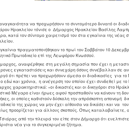
αναγκαιότητα να προχωρήσουν το συντομότερο δυνατό οι διαδι
ρου Ηρακλείου τόνισε ο Δήμαρχος Ηρακλείου Βασίλης Λαμπρ
ρα, κατά τον σύντομο χαιρετισμό του στα εγκαίνια της νέας στ
λείου.
γκαίνια πραγματοποιήθηκαν το πρωί του Σαββάτου 10 Δεκεμβρίο
κητικό Πρωτοδικείο επί της Λεωφόρου Κνωσσού.
μαρχος, αναφέρθηκε στη μεγάλη σημασία που έχει η μεταστέγ
ρονες εγκαταστάσεις και συνεχάρη όσους συνέβαλλαν σε αυτ
ργό ότι πρέπει να προχωρήσουν άμεσα οι διαδικασίες για το
ο εδώ και χρόνια, η ανέγερση του οποίου έχει συνδεθεί με τ
ρχος χαρακτηριστικά: «οι δικαστές και οι δικηγόροι στο Ηράκ
στικό Μέγαρο είναι ήρωες αφού προσπαθούν να κάνουν τη δου
ήκες, οι οποίες καθιστούν δύσκολη την απρόσκοπτη απονομή δικ
οδικείο της χώρας να μην έχει αίθουσα να δικάσει και να το
ίως προορίζεται για άλλους σκοπούς. Όπως καταλαβαίνετε, αυ
 Τσιάρας από την πλευρά του είπε στον Δήμαρχο ότι ευελπιστε
ριστα νέα για το συγκεκριμένο ζήτημα.