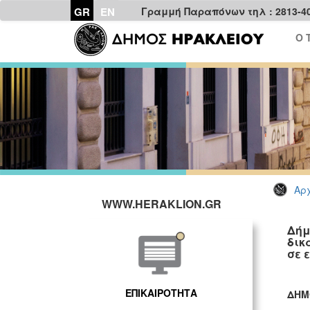
GR
EN
Γραμμή Παραπόνων τηλ : 2813-4
Ο 
Αρχ
WWW.HERAKLION.GR
Δήμ
δικ
σε 
ΕΠΙΚΑΙΡΟΤΗΤΑ
ΔΗΜ