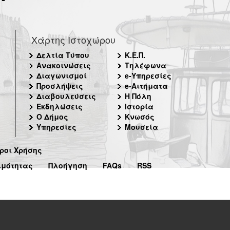
Χάρτης Ιστοχώρου
Δελτία Τύπου
Κ.Ε.Π.
Ανακοινώσεις
Τηλέφωνα
Διαγωνισμοί
e-Υπηρεσίες
Προσλήψεις
e-Αιτήματα
Διαβουλεύσεις
Η Πόλη
Εκδηλώσεις
Ιστορία
Ο Δήμος
Κνωσός
Υπηρεσίες
Μουσεία
ροι Χρήσης
ιμότητας
Πλοήγηση
FAQs
RSS