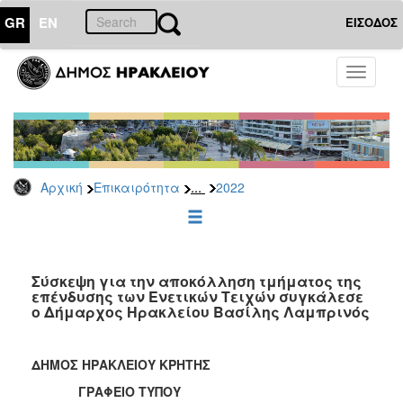
GR
EN
ΕΙΣΟΔΟΣ
ΕΠΙΚΑΙΡΟΤΗΤΑ
Toggle
navigati
Δελτία
Τύπου
Αρχείο
2026
...
Αρχική
Επικαιρότητα
2022
2025
2024
2023
2022
Σύσκεψη για την αποκόλληση τμήματος της
επένδυσης των Ενετικών Τειχών συγκάλεσε
2021
ο Δήμαρχος Ηρακλείου Βασίλης Λαμπρινός
2020
2019
ΔΗΜΟΣ ΗΡΑΚΛΕΙΟΥ ΚΡΗΤΗΣ
2018
ΓΡΑΦΕΙΟ ΤΥΠΟΥ