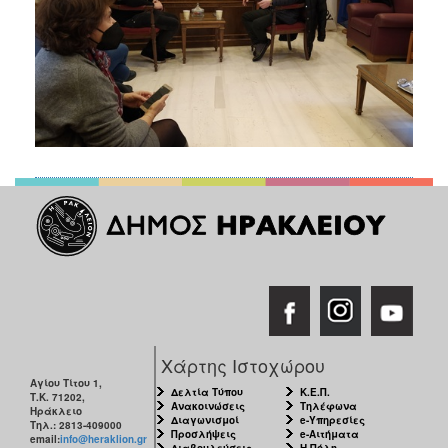
Χάρτης Ιστοχώρου
Αγίου Τίτου 1,
Δελτία Τύπου
Κ.Ε.Π.
Τ.Κ. 71202,
Ανακοινώσεις
Τηλέφωνα
Ηράκλειο
Διαγωνισμοί
e-Υπηρεσίες
Τηλ.: 2813-409000
Προσλήψεις
e-Αιτήματα
email:
info@heraklion.gr