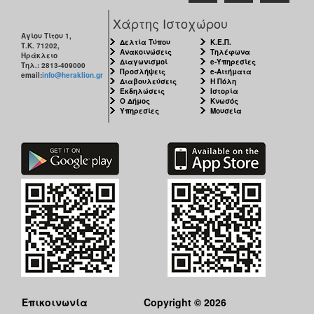
Χάρτης Ιστοχώρου
Αγίου Τίτου 1,
Δελτία Τύπου
Κ.Ε.Π.
Τ.Κ. 71202,
Ανακοινώσεις
Τηλέφωνα
Ηράκλειο
Διαγωνισμοί
e-Υπηρεσίες
Τηλ.: 2813-409000
Προσλήψεις
e-Αιτήματα
email:
info@heraklion.gr
Διαβουλεύσεις
Η Πόλη
Εκδηλώσεις
Ιστορία
Ο Δήμος
Κνωσός
Υπηρεσίες
Μουσεία
Επικοινωνία
Copyright © 2026