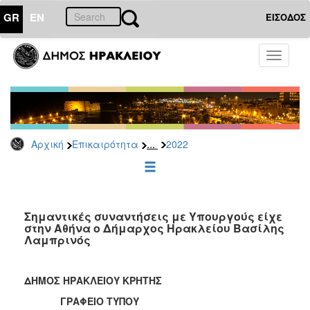
GR
EN
ΕΙΣΟΔΟΣ
ΕΠΙΚΑΙΡΟΤΗΤΑ
Toggle
navigati
Δελτία
Τύπου
Αρχείο
2026
...
Αρχική
Επικαιρότητα
2022
2025
2024
2023
2022
Σημαντικές συναντήσεις με Υπουργούς είχε
στην Αθήνα ο Δήμαρχος Ηρακλείου Βασίλης
2021
Λαμπρινός
2020
2019
ΔΗΜΟΣ ΗΡΑΚΛΕΙΟΥ ΚΡΗΤΗΣ
2018
ΓΡΑΦΕΙΟ ΤΥΠΟΥ