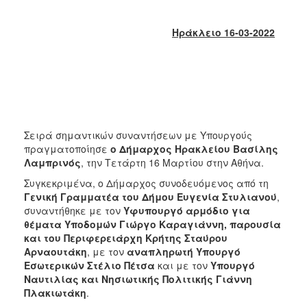
2017
2016
Ηράκλειο 16-03-2022
2015
2013
2012
2011
2010
Σειρά σημαντικών συναντήσεων με Υπουργούς
πραγματοποίησε
ο Δήμαρχος Ηρακλείου Βασίλης
2006
Λαμπρινός
, την Τετάρτη 16 Μαρτίου στην Αθήνα.
Συγκεκριμένα, ο Δήμαρχος συνοδευόμενος από τη
Γενική Γραμματέα του Δήμου Ευγενία Στυλιανού
,
συναντήθηκε με τον
Υφυπουργό αρμόδιο για
ΔΗΜΟΤΗΣ
θέματα Υποδομών Γιώργο Καραγιάννη, παρουσία
και του Περιφερειάρχη Κρήτης Σταύρου
ΕΠΙΣΚΕΠΤΗΣ
Αρναουτάκη
, με τον
αναπληρωτή Υπουργό
Εσωτερικών Στέλιο Πέτσα
και με τον
Υπουργό
Ναυτιλίας και Νησιωτικής Πολιτικής Γιάννη
ΗΡΑΚΛΕΙΟ
ΓΙΑ...
Πλακιωτάκη
.