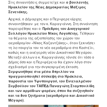
Στις συναντήσεις συμμετείχε και
ο βουλευτής
Ηρακλείου της Νέας Δημοκρατίας Μάξιμος
Σενετάκης.
Αρχικά, ο Δήμαρχος και ο Περιφερειάρχης
συναντήθηκαν με τον κ. Καραγιάννη. Στη συνάντηση
παρευρέθηκε και ο
Πρόεδρος του Δικηγορικού
Συλλόγου Ηρακλείου Νίκος Λογοθέτης
. Τέθηκαν
τα θέματα της αξιοποίησης του χώρου του
αεροδρομίου «Νίκος Καζαντζάκης», όταν ξεκινήσει
τη λειτουργία του το νέο αεροδρόμιο στο Καστέλι,
καθώς και η ανέγερση νέου Δικαστικού Μεγάρου.
Μεταξύ άλλων ο κ. Καραγιάννης τόνισε ότι τόσο ο
Δήμος όσο και η Περιφέρεια θα έχουν λόγο στον
σχεδιασμό για την συγκεκριμένη έκταση.
Συμφωνήθηκε στα μέσα Απριλίου να
πραγματοποιηθεί σύσκεψη στο Ηράκλειο,
παρουσία του Υφυπουργού, του Εντεταλμένου
Συμβούλου του ΤΑΙΠΕΔ Παναγιώτη Σταμπουλίδη
και των αρμόδιων φορέων, όπου θα συζητηθούν
και τα δυο ζητήματα (αεροδρόμιο και Δικαστικό
Μέγαρο)
.