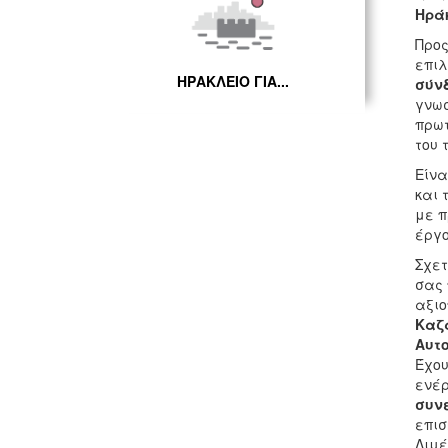
Ηράκ
Προς
επιλ
ΗΡΑΚΛΕΙΟ ΓΙΑ...
σύνδ
γνωσ
πρωτ
του 
Είνα
και 
με π
έργο
Σχετ
σας 
αξιο
Καζα
Αυτο
Έχου
ενέρ
συνε
επισ
Λιμέ