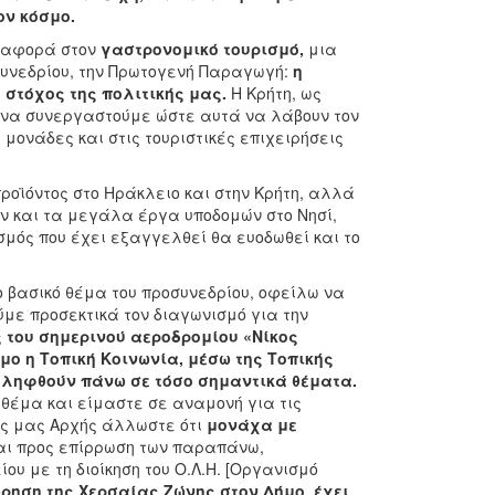
ον κόσμο.
ν αφορά στον
γαστρονομικό τουρισμό,
μια
συνεδρίου, την Πρωτογενή Παραγωγή:
η
 στόχος της πολιτικής μας.
Η Κρήτη, ως
ί να συνεργαστούμε ώστε αυτά να λάβουν τον
μονάδες και στις τουριστικές επιχειρήσεις
προϊόντος στο Ηράκλειο και στην Κρήτη, αλλά
ουν και τα μεγάλα έργα υποδομών στο Νησί,
σμός που έχει εξαγγελθεί θα ευοδωθεί και το
ο βασικό θέμα του προσυνεδρίου, οφείλω να
με προσεκτικά τον διαγωνισμό για την
ς του σημερινού αεροδρομίου «Νίκος
μο η Τοπική Κοινωνία, μέσω της Τοπικής
α ληφθούν πάνω σε τόσο σημαντικά θέματα.
 θέμα και είμαστε σε αναμονή για τις
ής μας Αρχής άλλωστε ότι
μονάχα με
ι προς επίρρωση των παραπάνω,
υ με τη διοίκηση του Ο.Λ.Η. [Οργανισμό
ρηση της Χερσαίας Ζώνης στον Δήμο, έχει