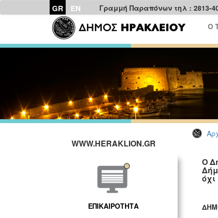
GR
EN
Γραμμή Παραπόνων τηλ : 2813-4
Ο 
Αρχ
WWW.HERAKLION.GR
Ο Δ
Δήμ
όχι
ΕΠΙΚΑΙΡΟΤΗΤΑ
ΔΗΜ