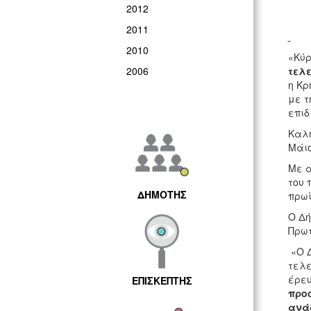
2012
2011
2010
«Κύρ
2006
τελε
η Κρ
με τ
επιδ
Καλή
Μάιο
Με α
του 
ΔΗΜΟΤΗΣ
πρωί
Ο Δή
Πρωτ
«Ο Δ
τελε
έρευ
ΕΠΙΣΚΕΠΤΗΣ
προο
ανάδ