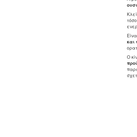
ουσ
Κλεί
τόσο
ενερ
Είνα
και
ορα
Ο κί
προ
παρα
σχετ