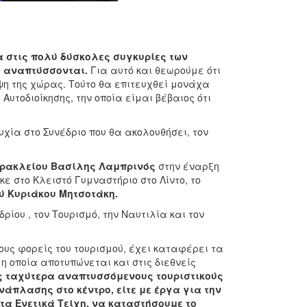
α στις πολύ δύσκολες συγκυρίες των
α αναπτύσσονται.
Για αυτό και θεωρούμε ότι
ψη της χώρας. Τούτο θα επιτευχθεί μονάχα
Αυτοδιοίκησης, την οποία είμαι βέβαιος ότι
υχία στο Συνέδριο που θα ακολουθήσει, τον
Ηρακλείου Βασίλης Λαμπρινός
στην έναρξη
ε στο Κλειστό Γυμναστήριο στο Λίντο, το
ύ Κυριάκου Μητσοτάκη.
ίου , τον Τουρισμό, την Ναυτιλία και τον
υς φορείς του τουρισμού, έχει καταφέρει τα
η οποία αποτυπώνεται και στις διεθνείς
ς ταχύτερα αναπτυσσόμενους τουριστικούς
άπλασης στο κέντρο, είτε με έργα για την
τα Ενετικά Τείχη, να καταστήσουμε το