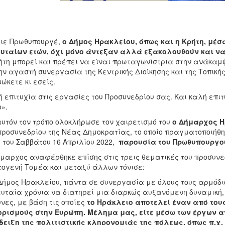
ιε Πρωθυπουργέ,
ο Δήμος Ηρακλείου, όπως και η Κρήτη, μέσ
υταίων ετών, όχι μόνο άντεξαν αλλά εξακολουθούν και ν
ήτη μπορεί και πρέπει να είναι πρωταγωνίστρια στην ανάκαμ
ην αγαστή συνεργασία της Κεντρικής Διοίκησης και της Τοπικής 
ιώκετε κι εσείς.
 επιτυχία στις εργασίες του Προσυνεδρίου σας. Και καλή επιτ
».
υτόν τον τρόπο ολοκλήρωσε τον χαιρετισμό του
ο Δήμαρχος 
προσυνεδρίου της Νέας Δημοκρατίας, το οποίο πραγματοποιήθηκ
 του Σαββάτου 16 Απριλίου 2022,
παρουσία του Πρωθυπουργο
μαρχος αναφέρθηκε επίσης στις τρεις θεματικές του προσυνεδρ
ογενή Τομέα και μεταξύ άλλων τόνισε:
ήμος Ηρακλείου, πάντα σε συνεργασία με όλους τους αρμόδιο
υταία χρόνια να διατηρεί μια διαρκώς αυξανόμενη δυναμική, 
νες, με βάση τις οποίες
το Ηράκλειο αποτελεί έναν από του
ρισμούς στην Ευρώπη. Μέλημα μας, είτε μέσω των έργων αν
ειξη της πολιτιστικής κληρονομιάς της πόλεως, όπως π.χ. 