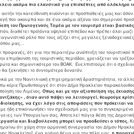
λειο ακόμα πιο ελκυστικό για επισκέπτες από ολόκληρο τ
 αυτήν την κατεύθυνση κινούνται οι προσπάθειές μας και όσο
ογή που ακουμπά και σε ένα ακόμα άξονα του σημερινού προ
εση του Πρωτογενούς Τομέα με τον τουρισμό είναι βασικός
τόν, διαθέτει προϊόντα υψηλού επιπέδου και πρέπει όλοι μαζ
αγωνιστικό ρόλο που τους αξίζει στις μεγάλες ξενοδοχειακές 
τόπου μας…
ι προφανές, ότι για την περαιτέρω ανάπτυξη του τουριστικού 
την επιμήκυνση της τουριστικής περιόδου, χρειάζεται να τρέξ
ρώτο και σημαντικότερο τον ΒΟΑΚ. Ευελπιστούμε ότι ο σχεδια
 θα ξεκινήσει το συντομότερο δυνατόν.
ικά με την Ναυτιλιακή επιχειρηματική δραστηριότητα, το άλλ
πω κύριε Πρωθυπουργέ ότι στον Δήμο Ηρακλείου παρακολουθού
ποίηση του Λιμένος.
Όπως και με την αξιοποίηση της έκταση
ντζάκης» , όταν αυτό πάψει να λειτουργεί, θεωρούμε κρίσι
διοίκησης, να έχει λόγο στις αποφάσεις που πρόκειται ν
με ήδη επικοινωνήσει τον σχεδιασμό μας για το συγκεκριμένο
γειες των Υπουργείων σας. Αποτελεί πάγια θέση της Δημοτικ
ργασία και διαβούλευση μπορεί να προοδεύσει ο τόπος.
Κα
ημαίνω ότι χάρη στην αρμονική συνεργασία του Δήμου Ηρακλείο
νος Ηρακλείου], ένα χρόνιο θέμα για την πόλη μας,
η παραχώ