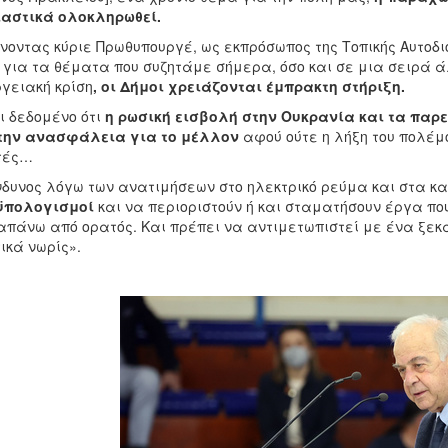
ιαστικά ολοκληρωθεί.
νοντας κύριε Πρωθυπουργέ, ως εκπρόσωπος της Τοπικής Αυτοδι
 για τα θέματα που συζητάμε σήμερα, όσο και σε μια σειρά 
γειακή κρίση
, οι Δήμοι χρειάζονται έμπρακτη στήριξη.
ι δεδομένο ότι
η ρωσική εισβολή στην Ουκρανία και τα παρε
 την ανασφάλεια για το μέλλον
αφού ούτε η λήξη του πολέμο
τές…
νδυνος λόγω των ανατιμήσεων στο ηλεκτρικό ρεύμα και στα κ
ϋπολογισμοί
και να περιοριστούν ή και σταματήσουν έργα που 
πάνω από ορατός. Και πρέπει να αντιμετωπιστεί με ένα ξεκ
ικά νωρίς».