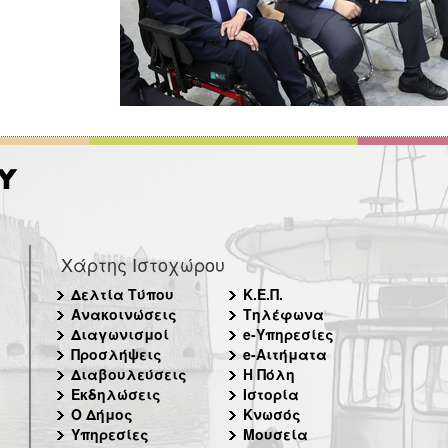
Χάρτης Ιστοχώρου
Δελτία Τύπου
Κ.Ε.Π.
Ανακοινώσεις
Τηλέφωνα
Διαγωνισμοί
e-Υπηρεσίες
Προσλήψεις
e-Αιτήματα
Διαβουλεύσεις
Η Πόλη
Εκδηλώσεις
Ιστορία
Ο Δήμος
Κνωσός
Υπηρεσίες
Μουσεία