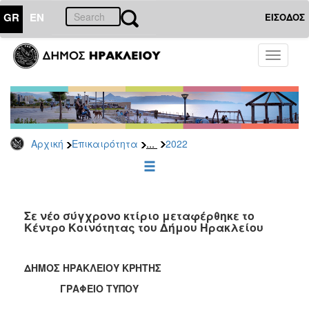
GR
EN
ΕΙΣΟΔΟΣ
ΕΠΙΚΑΙΡΟΤΗΤΑ
Toggle
navigati
Δελτία
Τύπου
Αρχείο
2026
...
Αρχική
Επικαιρότητα
2022
2025
2024
2023
2022
Σε νέο σύγχρονο κτίριο μεταφέρθηκε το
Κέντρο Κοινότητας του Δήμου Ηρακλείου
2021
2020
ΔΗΜΟΣ ΗΡΑΚΛΕΙΟΥ ΚΡΗΤΗΣ
2019
ΓΡΑΦΕΙΟ ΤΥΠΟΥ
2018