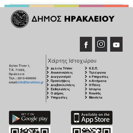
Χάρτης Ιστοχώρου
Αγίου Τίτου 1,
Δελτία Τύπου
Κ.Ε.Π.
Τ.Κ. 71202,
Ανακοινώσεις
Τηλέφωνα
Ηράκλειο
Διαγωνισμοί
e-Υπηρεσίες
Τηλ.: 2813-409000
Προσλήψεις
e-Αιτήματα
email:
info@heraklion.gr
Διαβουλεύσεις
Η Πόλη
Εκδηλώσεις
Ιστορία
Ο Δήμος
Κνωσός
Υπηρεσίες
Μουσεία