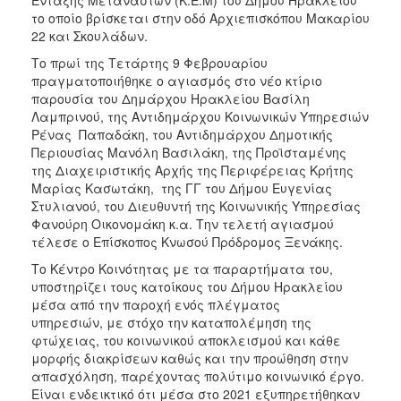
Ένταξης Μεταναστών (Κ.Ε.Μ) του Δήμου Ηρακλείου
το οποίο βρίσκεται στην οδό Αρχιεπισκόπου Μακαρίου
22 και Σκουλάδων.
Το πρωί της Τετάρτης 9 Φεβρουαρίου
πραγματοποιήθηκε ο αγιασμός στο νέο κτίριο
παρουσία του Δημάρχου Ηρακλείου Βασίλη
Λαμπρινού, της Αντιδημάρχου Κοινωνικών Υπηρεσιών
Ρένας Παπαδάκη, του Αντιδημάρχου Δημοτικής
Περιουσίας Μανόλη Βασιλάκη, της Προϊσταμένης
της Διαχειριστικής Αρχής της Περιφέρειας Κρήτης
Μαρίας Κασωτάκη, της ΓΓ του Δήμου Ευγενίας
Στυλιανού, του Διευθυντή της Κοινωνικής Υπηρεσίας
Φανούρη Οικονομάκη κ.α. Την τελετή αγιασμού
τέλεσε ο Επίσκοπος Κνωσού Πρόδρομος Ξενάκης.
Το Κέντρο Κοινότητας με τα παραρτήματα του,
υποστηρίζει τους κατοίκους του Δήμου Ηρακλείου
μέσα από την παροχή ενός πλέγματος
υπηρεσιών, με στόχο την καταπολέμηση της
φτώχειας, του κοινωνικού αποκλεισμού και κάθε
μορφής διακρίσεων καθώς και την προώθηση στην
απασχόληση, παρέχοντας πολύτιμο κοινωνικό έργο.
Είναι ενδεικτικό ότι μέσα στο 2021 εξυπηρετήθηκαν