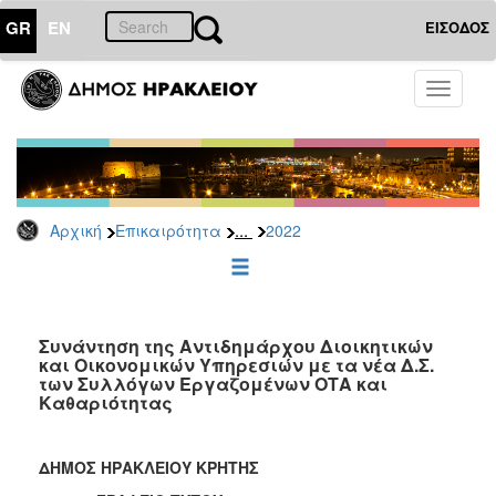
GR
EN
ΕΙΣΟΔΟΣ
ΕΠΙΚΑΙΡΟΤΗΤΑ
Toggle
navigati
Δελτία
Τύπου
Αρχείο
2026
...
Αρχική
Επικαιρότητα
2022
2025
2024
2023
2022
Συνάντηση της Αντιδημάρχου Διοικητικών
και Οικονομικών Υπηρεσιών με τα νέα Δ.Σ.
2021
των Συλλόγων Εργαζομένων ΟΤΑ και
Καθαριότητας
2020
2019
ΔΗΜΟΣ ΗΡΑΚΛΕΙΟΥ ΚΡΗΤΗΣ
2018