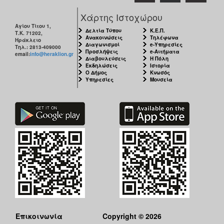
Χάρτης Ιστοχώρου
Αγίου Τίτου 1,
Δελτία Τύπου
Κ.Ε.Π.
Τ.Κ. 71202,
Ανακοινώσεις
Τηλέφωνα
Ηράκλειο
Διαγωνισμοί
e-Υπηρεσίες
Τηλ.: 2813-409000
Προσλήψεις
e-Αιτήματα
email:
info@heraklion.gr
Διαβουλεύσεις
Η Πόλη
Εκδηλώσεις
Ιστορία
Ο Δήμος
Κνωσός
Υπηρεσίες
Μουσεία
Επικοινωνία
Copyright © 2026