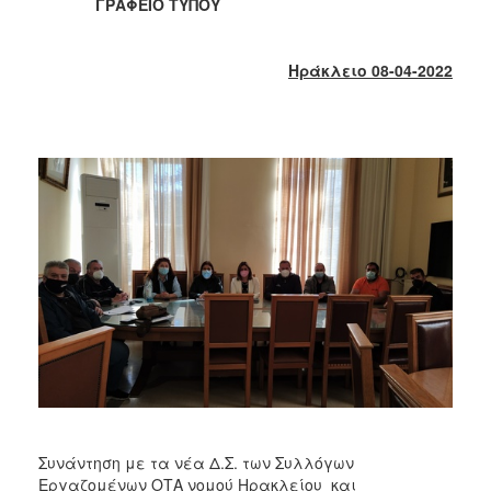
ΓΡΑΦΕΙΟ ΤΥΠΟΥ
2017
2016
Ηράκλειο 08-04-2022
2015
2013
2012
2011
2010
2006
ΔΗΜΟΤΗΣ
ΕΠΙΣΚΕΠΤΗΣ
ΗΡΑΚΛΕΙΟ
Συνάντηση με τα νέα Δ.Σ. των Συλλόγων
ΓΙΑ...
Εργαζομένων ΟΤΑ νομού Ηρακλείου και