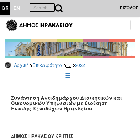
GR
EN
ΕΙΣΟΔΟΣ
ΕΠΙΚΑΙΡΟΤΗΤΑ
Toggle
navigati
Δελτία
Τύπου
Αρχείο
2026
...
Αρχική
Επικαιρότητα
2022
2025
2024
2023
2022
Συνάντηση Αντιδημάρχου Διοικητικών και
Οικονομικών Υπηρεσιών με διοίκηση
2021
Ένωσης Ξενοδόχων Ηρακλείου
2020
2019
2018
ΔΗΜΟΣ ΗΡΑΚΛΕΙΟΥ ΚΡΗΤΗΣ