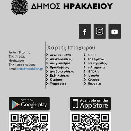
Χάρτης Ιστοχώρου
Αγίου Τίτου 1,
Δελτία Τύπου
Κ.Ε.Π.
Τ.Κ. 71202,
Ανακοινώσεις
Τηλέφωνα
Ηράκλειο
Διαγωνισμοί
e-Υπηρεσίες
Τηλ.: 2813-409000
Προσλήψεις
e-Αιτήματα
email:
info@heraklion.gr
Διαβουλεύσεις
Η Πόλη
Εκδηλώσεις
Ιστορία
Ο Δήμος
Κνωσός
Υπηρεσίες
Μουσεία