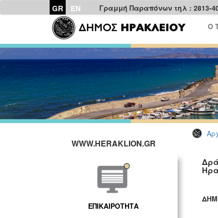
GR
EN
Γραμμή Παραπόνων τηλ : 2813-4
Ο 
Αρχ
WWW.HERAKLION.GR
Δρά
Ηρα
ΔΗΜ
ΕΠΙΚΑΙΡΟΤΗΤΑ
ΓΡ