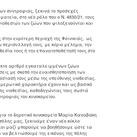
ν συντροφιάς, ξεκινά το προσεχές
τεία, στο νέο ρόλο που ο Ν. 4830/21, τους
υιοθεσιών των ζώων που φιλοξενούνται και
ς στην ευρύτερη περιοχή της Φοινικιάς, ως
περισυλλογή τους, με κύριο μέλημα, την
θεσία τους ή την επανατοποθέτησή τους στο
το αριθμό εγκαταλειμμένων ζώων
εις με σκοπό την ευαισθητοποίηση των
άστασή τους μέσω της υπεύθυνης υιοθεσίας.
ημερωτικό χαρακτήρα έχουν και ως βασικό
της υιοθεσίας, καθοδηγώντας τους σωστά
τροφιάς του κυνοκομείου.
 για το δημοτικό κυνοκομείο Μαρία Καναβάκη
πόλης μας, ξεκινάμε έναν νέο κύκλο
λοι μαζί μπορούμε να βοηθήσουμε ώστε τα
α να βελτιώσουμε της εικόνας της πόλης