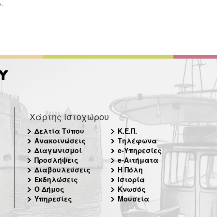
.
Χάρτης Ιστοχώρου
Δελτία Τύπου
Κ.Ε.Π.
Ανακοινώσεις
Τηλέφωνα
Διαγωνισμοί
e-Υπηρεσίες
Προσλήψεις
e-Αιτήματα
Διαβουλεύσεις
Η Πόλη
Εκδηλώσεις
Ιστορία
Ο Δήμος
Κνωσός
Υπηρεσίες
Μουσεία