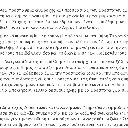
νέα προσπάθεια αναδοχής και προστασίας των αδέσποτων ζώω
τημα ο Δήμος Ηρακλείου, σε συνεργασία με τα εθελοντικά σωμα
έτει. Στόχος του επικείμενων δράσεων είναι η προώθηση των 
θάλπονται στο κυνοκομείο του Δήμου Ηρακλείου.
ημοτικό κυνοκομείο, λειτουργεί από το 2004, στη θέση Σπαρτιά
 χώρος προσωρινής παραμονής των αδέσποτων ζώων, μετά την 
θαλψη, στείρωση, εμβολιασμό και σήμανση αυτών πριν την υιο
κό τους περιβάλλον, όσο και τη διαχείριση των υιοθεσιών τους.
γνωρίζοντας το πρόβλημα που υπάρχει με τον ανεξέλεγκ
ροφιάς, ο Δήμος ετοιμάζει μια σειρά από πρωτοποριακές δράσ
τών για τα αδέσποτα ζώα, την προστασία τους και την αποκατ
ειται για δράσεις άμεσης προτεραιότητας όπου εκτός από εν
 στόχο να φέρουν τους πολίτες ένα βήμα πιο κοντά στην ιδέα 
 να αποκτήσουν τελικά δεσμούς ζωής με τα αδέσποτα ζώα συν
τιδήμαρχος Διοικητικών και Οικονομικών Υπηρεσιών , αρμόδια
σε σχετικά: «Σε συνεργασία με τα φιλοζωικά σωματεία της 
εων για την προώθηση των υιοθεσιών των αδεσπότων ζώων. Ό
ποτα να βρουν το σπίτι που έχουν τόσο ανάγκη και ταυτόχρον