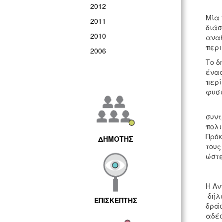
2012
Μία 
2011
διάσ
2010
αναθ
περι
2006
Το δ
ένας
περί
φυσι
Ανα
συντ
πολι
Πρόκ
ΔΗΜΟΤΗΣ
τους
ώστε
Η Αν
δήλω
ΕΠΙΣΚΕΠΤΗΣ
δράσ
αδέσ