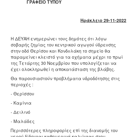
ΓΡΑΦΕΙΟ ΤΥΠΟΥ
2017
2016
Ηράκλειο 29-11-2022
2015
2013
Η ΔΕΥΑΗ ενημερώνει τους δημότες ότι λόγω
2012
σοβαρής ζημίας του κεντρικού αγωγού ύδρευσης
2011
στην οδό Θερίσου και Κονδυλάκη το σημείο θα
παραμείνει κλειστό για τα οχήματα μέχρι το πρωί
2010
της Τετάρτης 30 Νοεμβρίου που υπολογίζεται να
2006
έχει ολοκληρωθεί η αποκατάσταση της βλάβης.
Θα παρουσιαστούν προβλήματα υδροδότησης στις
περιοχές :
- Θερίσσου
ΔΗΜΟΤΗΣ
- Καμίνια
ΕΠΙΣΚΕΠΤΗΣ
- Δειλινό
- Μαλάδες
ΗΡΑΚΛΕΙΟ
ΓΙΑ...
Περισσότερες πληροφορίες επί της διανομής του
νερού δίδονται καθημερινά καλώντας στον