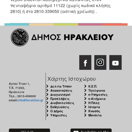
πενταψήφιο αριθμό 11122 (χωρίς κωδικό κλήσης
2810) ή στο 2810-339050 (αστική χρέωση) .
Χάρτης Ιστοχώρου
Αγίου Τίτου 1,
Δελτία Τύπου
Κ.Ε.Π.
Τ.Κ. 71202,
Ανακοινώσεις
Τηλέφωνα
Ηράκλειο
Διαγωνισμοί
e-Υπηρεσίες
Τηλ.: 2813-409000
Προσλήψεις
e-Αιτήματα
email:
info@heraklion.gr
Διαβουλεύσεις
Η Πόλη
Εκδηλώσεις
Ιστορία
Ο Δήμος
Κνωσός
Υπηρεσίες
Μουσεία