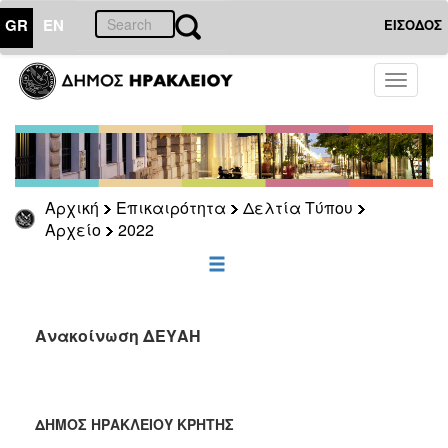
GR
EN
ΕΙΣΟΔΟΣ
ΕΠΙΚΑΙΡΟΤΗΤΑ
Toggle
navigati
Δελτία
Τύπου
Αρχείο
2026
Αρχική
Επικαιρότητα
Δελτία Τύπου
2025
Αρχείο
2022
2024
2023
2022
Ανακοίνωση ΔΕΥΑΗ
2021
2020
2019
ΔΗΜΟΣ ΗΡΑΚΛΕΙΟΥ ΚΡΗΤΗΣ
2018