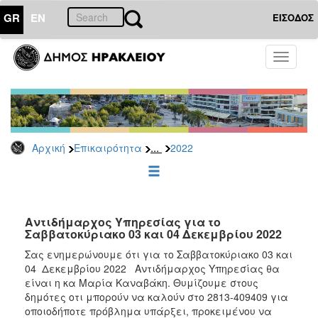
GR
EN
ΕΙΣΟΔΟΣ
ΕΠΙΚΑΙΡΟΤΗΤΑ
Toggle
navigati
Δελτία
Τύπου
Αρχείο
2026
...
Αρχική
Επικαιρότητα
2022
2025
2024
2023
2022
Αντιδήμαρχος Υπηρεσίας για το
Σαββατοκύριακο 03 και 04 Δεκεμβρίου 2022
2021
Σας ενημερώνουμε ότι για το Σαββατοκύριακο 03 και
2020
04 Δεκεμβρίου 2022 Αντιδήμαρχος Υπηρεσίας θα
είναι η κα Μαρία Καναβάκη. Θυμίζουμε στους
2019
δημότες οτι μπορούν να καλούν στο 2813-409409 για
2018
οποιοδήποτε πρόβλημα υπάρξει, προκειμένου να