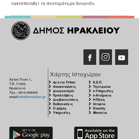
τακτοποιηθεί το συντομότερο δυνατόν.
2017
2016
2015
2013
2012
2011
2010
2006
Χάρτης Ιστοχώρου
Αγίου Τίτου 1,
Δελτία Τύπου
Κ.Ε.Π.
Τ.Κ. 71202,
Ανακοινώσεις
Τηλέφωνα
Ηράκλειο
Διαγωνισμοί
e-Υπηρεσίες
Τηλ.: 2813-409000
Προσλήψεις
e-Αιτήματα
email:
info@heraklion.gr
ΔΗΜΟΤΗΣ
Διαβουλεύσεις
Η Πόλη
Εκδηλώσεις
Ιστορία
Ο Δήμος
Κνωσός
ΕΠΙΣΚΕΠΤΗΣ
Υπηρεσίες
Μουσεία
ΗΡΑΚΛΕΙΟ
ΓΙΑ...