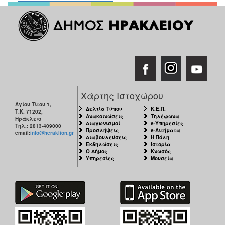
Χάρτης Ιστοχώρου
Αγίου Τίτου 1,
Δελτία Τύπου
Κ.Ε.Π.
Τ.Κ. 71202,
Ανακοινώσεις
Τηλέφωνα
Ηράκλειο
Διαγωνισμοί
e-Υπηρεσίες
Τηλ.: 2813-409000
Προσλήψεις
e-Αιτήματα
email:
info@heraklion.gr
Διαβουλεύσεις
Η Πόλη
Εκδηλώσεις
Ιστορία
Ο Δήμος
Κνωσός
Υπηρεσίες
Μουσεία