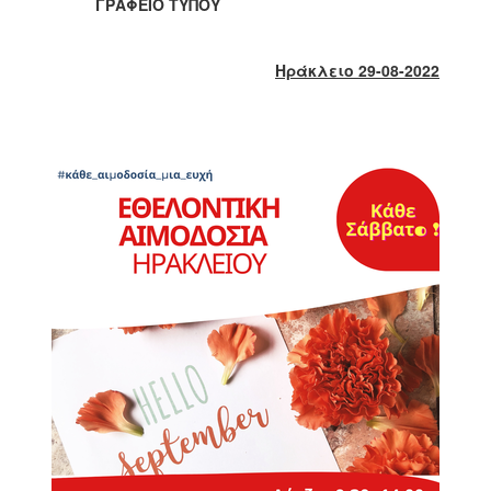
ΓΡΑΦΕΙΟ ΤΥΠΟΥ
2017
2016
Ηράκλειο
29
-08-2022
2015
2013
2012
2011
2010
2006
ΔΗΜΟΤΗΣ
ΕΠΙΣΚΕΠΤΗΣ
ΗΡΑΚΛΕΙΟ
ΓΙΑ...