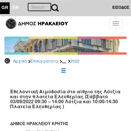
GR
EN
ΕΙΣΟΔΟΣ
ΕΠΙΚΑΙΡΟΤΗΤΑ
Toggle
navigati
Δελτία
Τύπου
Αρχείο
2026
...
Αρχική
Επικαιρότητα
2022
2025
2024
2023
2022
Εθελοντική Αιμοδοσία στο αίθριο της Λότζια
και στην πλατεία Ελευθερίας (Σάββατο
2021
03/09/2022 09:30 – 14:00 Λότζια και 10:00-14:30
Πλατεία Ελευθερίας )
2020
2019
ΔΗΜΟΣ ΗΡΑΚΛΕΙΟΥ ΚΡΗΤΗΣ
2018