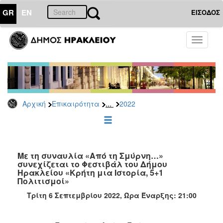
GR
EN
ΕΙΣΟΔΟΣ
ΕΠΙΚΑΙΡΟΤΗΤΑ
Toggle
navigati
Δελτία
Τύπου
Αρχείο
2026
...
Αρχική
Επικαιρότητα
2022
2025
2024
2023
2022
Με τη συναυλία «Από τη Σμύρνη…»
συνεχίζεται το Φεστιβάλ του Δήμου
2021
Ηρακλείου «Κρήτη μια Ιστορία, 5+1
Πολιτισμοί»
2020
Τρίτη 6 Σεπτεμβρίου 2022, Ώρα Έναρξης: 21:00
2019
2018