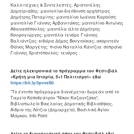
Καλλιτέχνες & Συντελεστές: Αριστοτέλης
Δημητριάδης: μαντολίνο-διεύθυνση ορχήστρας
Δημήτρης Ποταμίτης: μαντολίνο Ιωάννα Καρούση:
μαντολίνο Γιάννης Αρβανιτάκης: μαντολίνο Αντώνης
Αθανασόπουλος: μαντόλα άλτο Δημήτρης
Κουφογιώργος: μαντόλα τενόρε Γιάννης
Βαλιάντζας: κιθάρα Δήμος Βουγιούκας: ακορντεόν
Θάνος Μαργέτης: πιάνο Ναταλία Κάντζια: σοπράνο
Γιάννης Χριστόπουλος: τενόρος
Δείτε ηλεκτρονικά το πρόγραμμα του Φεστιβάλ
«Κρήτη μια Ιστορία, 5+1 Πολιτισμοί» εδώ
https://bit.ly/3pvveS0
*Το έντυπο πρόγραμμα διανέμεται δωρεάν από το
Ταμείο Κηποθεάτρου "Νίκου Καζαντζάκη",
Βιβλιοπωλείο Βικελαίας Δημοτικής Βιβλιοθήκης,
Αίθριο της Λότζια (Δημαρχείο), Βασιλική Αγίου
Μάρκου, Info Point
Δείτε το διαφημιστικό σποτ του Φεστιβάλ εδώ