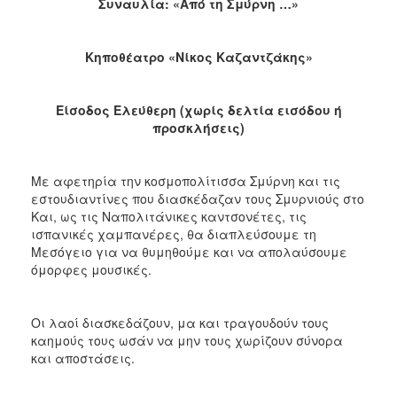
Συναυλία: «Από τη Σμύρνη …»
2017
2016
Κηποθέατρο «Νίκος Καζαντζάκης»
2015
2013
Είσοδος Ελεύθερη (χωρίς δελτία εισόδου ή
2012
προσκλήσεις)
2011
2010
Με αφετηρία την κοσμοπολίτισσα Σμύρνη και τις
2006
εστουδιαντίνες που διασκέδαζαν τους Σμυρνιούς στο
Και, ως τις Ναπολιτάνικες καντσονέτες, τις
ισπανικές χαμπανέρες, θα διαπλεύσουμε τη
Μεσόγειο για να θυμηθούμε και να απολαύσουμε
όμορφες μουσικές.
ΔΗΜΟΤΗΣ
Οι λαοί διασκεδάζουν, μα και τραγουδούν τους
ΕΠΙΣΚΕΠΤΗΣ
καημούς τους ωσάν να μην τους χωρίζουν σύνορα
και αποστάσεις.
ΗΡΑΚΛΕΙΟ
ΓΙΑ...