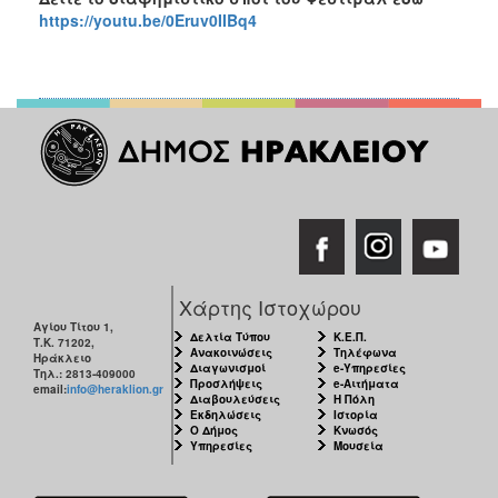
https://youtu.be/0Eruv0IIBq4
Χάρτης Ιστοχώρου
Αγίου Τίτου 1,
Δελτία Τύπου
Κ.Ε.Π.
Τ.Κ. 71202,
Ανακοινώσεις
Τηλέφωνα
Ηράκλειο
Διαγωνισμοί
e-Υπηρεσίες
Τηλ.: 2813-409000
Προσλήψεις
e-Αιτήματα
email:
info@heraklion.gr
Διαβουλεύσεις
Η Πόλη
Εκδηλώσεις
Ιστορία
Ο Δήμος
Κνωσός
Υπηρεσίες
Μουσεία