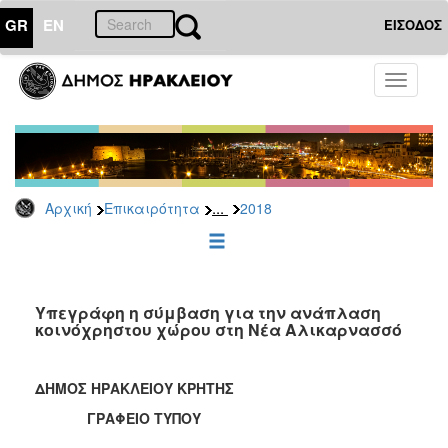
GR
EN
ΕΙΣΟΔΟΣ
ΕΠΙΚΑΙΡΟΤΗΤΑ
Toggle
navigati
Δελτία
Τύπου
Αρχείο
2026
...
Αρχική
Επικαιρότητα
2018
2025
2024
2023
2022
Υπεγράφη η σύμβαση για την ανάπλαση
κοινόχρηστου χώρου στη Νέα Αλικαρνασσό
2021
2020
ΔΗΜΟΣ ΗΡΑΚΛΕΙΟΥ ΚΡΗΤΗΣ
2019
ΓΡΑΦΕΙΟ ΤΥΠΟΥ
2018