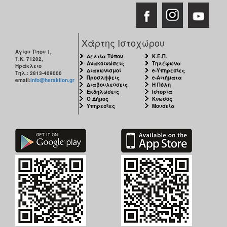
Χάρτης Ιστοχώρου
Αγίου Τίτου 1,
Δελτία Τύπου
Κ.Ε.Π.
Τ.Κ. 71202,
Ανακοινώσεις
Τηλέφωνα
Ηράκλειο
Διαγωνισμοί
e-Υπηρεσίες
Τηλ.: 2813-409000
Προσλήψεις
e-Αιτήματα
email:
info@heraklion.gr
Διαβουλεύσεις
Η Πόλη
Εκδηλώσεις
Ιστορία
Ο Δήμος
Κνωσός
Υπηρεσίες
Μουσεία