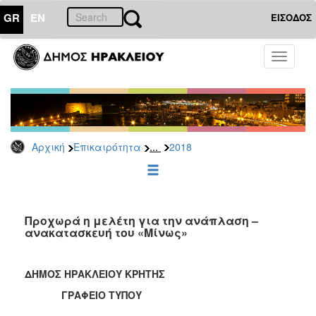
GR
EN
ΕΙΣΟΔΟΣ
ΕΠΙΚΑΙΡΟΤΗΤΑ
Toggle
navigati
Δελτία
Τύπου
Αρχείο
2026
...
Αρχική
Επικαιρότητα
2018
2025
2024
2023
2022
Προχωρά η μελέτη για την ανάπλαση –
ανακατασκευή του «Μίνως»
2021
2020
ΔΗΜΟΣ ΗΡΑΚΛΕΙΟΥ ΚΡΗΤΗΣ
2019
ΓΡΑΦΕΙΟ ΤΥΠΟΥ
2018