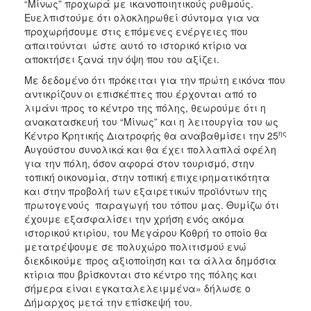
“Μίνως” προχωρά με ικανοποιητικούς ρυθμούς.
Ευελπιστούμε ότι ολοκληρωθεί σύντομα για να
προχωρήσουμε στις επόμενες ενέργειες που
απαιτούνται ώστε αυτό το ιστορικό κτίριο να
αποκτήσει ξανά την όψη που του αξίζει.
Με δεδομένο ότι πρόκειται για την πρώτη εικόνα που
αντικρίζουν οι επισκέπτες που έρχονται από το
λιμάνι προς το κέντρο της πόλης, θεωρούμε ότι η
ανακατασκευή του “Μίνως” και η λειτουργία του ως
ης
Κέντρο Κρητικής Διατροφής θα αναβαθμίσει την 25
Αυγούστου συνολικά και θα έχει πολλαπλά οφέλη
για την πόλη, όσον αφορά στον τουρισμό, στην
τοπική οικονομία, στην τοπική επιχειρηματικότητα
και στην προβολή των εξαιρετικών προϊόντων της
πρωτογενούς παραγωγή του τόπου μας. Θυμίζω ότι
έχουμε εξασφαλίσει την χρήση ενός ακόμα
ιστορικού κτιρίου, του Μεγάρου Κοθρή το οποίο θα
μετατρέψουμε σε πολυχώρο πολιτισμού ενώ
διεκδικούμε προς αξιοποίηση και τα άλλα δημόσια
κτίρια που βρίσκονται στο κέντρο της πόλης και
σήμερα είναι εγκαταλελειμμένα» δήλωσε ο
Δήμαρχος μετά την επίσκεψή του.