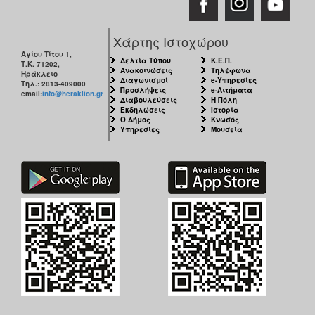
Χάρτης Ιστοχώρου
Αγίου Τίτου 1,
Δελτία Τύπου
Κ.Ε.Π.
Τ.Κ. 71202,
Ανακοινώσεις
Τηλέφωνα
Ηράκλειο
Διαγωνισμοί
e-Υπηρεσίες
Τηλ.: 2813-409000
Προσλήψεις
e-Αιτήματα
email:
info@heraklion.gr
Διαβουλεύσεις
Η Πόλη
Εκδηλώσεις
Ιστορία
Ο Δήμος
Κνωσός
Υπηρεσίες
Μουσεία