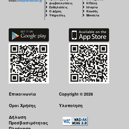
email:
info@heraklion.gr
Διαβουλεύσεις
Η Πόλη
Εκδηλώσεις
Ιστορία
Ο Δήμος
Κνωσός
Υπηρεσίες
Μουσεία
Επικοινωνία
Copyright © 2026
Όροι Χρήσης
Υλοποίηση
Δήλωση
Προσβασιμότητας
Πλοήγηση