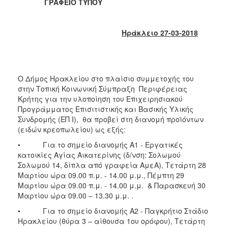
ΓΡΑΦΕΙΟ ΤΥΠΟΥ
2017
2016
Ηράκλειο 27-03-2018
2015
2013
2012
Ο Δήμος Ηρακλείου στο πλαίσιο συμμετοχής του
2011
στην Τοπική Κοινωνική Σύμπραξη Περιφέρειας
2010
Κρήτης για την υλοποίηση του Επιχειρησιακού
Προγράμματος Επισιτιστικής και Βασικής Υλικής
2006
Συνδρομής (ΕΠ Ι), θα προβεί στη διανομή προϊόντων
(ειδών κρεοπωλείου) ως εξής:
• Για το σημείο διανομής Α1 - Εργατικές
κατοικίες Αγίας Αικατερίνης (δ/νση: Σολωμού
ΔΗΜΟΤΗΣ
Σολωμού 14, δίπλα από γραφεία ΑμεΑ), Τετάρτη 28
Μαρτίου ώρα 09.00 π.μ. - 14.00 μ.μ., Πέμπτη 29
Μαρτίου ώρα 09.00 π.μ. - 14.00 μ.μ. & Παρασκευή 30
ΕΠΙΣΚΕΠΤΗΣ
Μαρτίου ώρα 09.00 – 13.30 μ.μ. .
ΗΡΑΚΛΕΙΟ
• Για το σημείο διανομής Α2 - Παγκρήτιο Στάδιο
ΓΙΑ...
Ηρακλείου (θύρα 3 – αίθουσα 1ου ορόφου), Τετάρτη