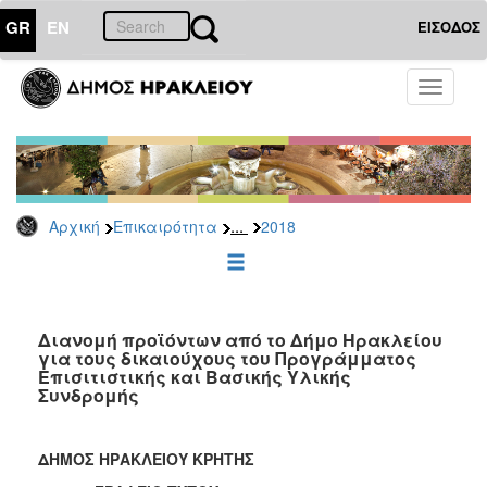
GR
EN
ΕΙΣΟΔΟΣ
ΕΠΙΚΑΙΡΟΤΗΤΑ
Toggle
navigati
Δελτία
Τύπου
Αρχείο
2026
...
Αρχική
Επικαιρότητα
2018
2025
2024
2023
2022
Διανομή προϊόντων από το Δήμο Ηρακλείου
για τους δικαιούχους του Προγράμματος
2021
Επισιτιστικής και Βασικής Υλικής
Συνδρομής
2020
2019
ΔΗΜΟΣ ΗΡΑΚΛΕΙΟΥ ΚΡΗΤΗΣ
2018