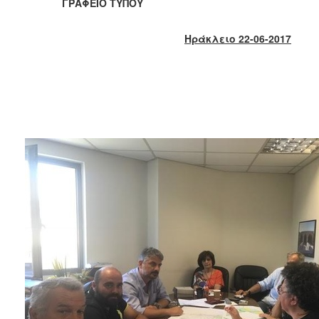
ΓΡΑΦΕΙΟ ΤΥΠΟΥ
2017
2016
Ηράκλειο 22-06-2017
2015
2013
2012
2011
2010
2006
ΔΗΜΟΤΗΣ
ΕΠΙΣΚΕΠΤΗΣ
ΗΡΑΚΛΕΙΟ
ΓΙΑ...