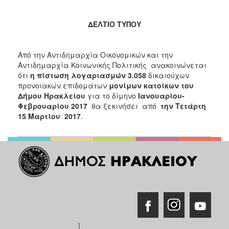
2017
2016
ΔΕΛΤΙΟ ΤΥΠΟΥ
2015
2013
Από την Αντιδημαρχία Οικονομικών και την
Αντιδημαρχία Κοινωνικής Πολιτικής ανακοινώνεται
2012
ότι
η πίστωση λογαριασμών
3.058
δικαιούχων
2011
προνοιακών επιδομάτων
μονίμων κατοίκων του
Δήμου Ηρακλείου
για το δίμηνο
Ιανουαρίου-
2010
Φεβρουαρίου 2017
θα ξεκινήσει
από
την Τετάρτη
2006
15 Μαρτίου 2017
.
ΔΗΜΟΤΗΣ
ΕΠΙΣΚΕΠΤΗΣ
ΗΡΑΚΛΕΙΟ
ΓΙΑ...