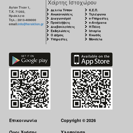
Χάρτης Ιστοχώρου
Αγίου Τίτου 1,
Δελτία Τύπου
Κ.Ε.Π.
Τ.Κ. 71202,
Ανακοινώσεις
Τηλέφωνα
Ηράκλειο
Διαγωνισμοί
e-Υπηρεσίες
Τηλ.: 2813-409000
Προσλήψεις
e-Αιτήματα
email:
info@heraklion.gr
Διαβουλεύσεις
Η Πόλη
Εκδηλώσεις
Ιστορία
Ο Δήμος
Κνωσός
Υπηρεσίες
Μουσεία
Επικοινωνία
Copyright © 2026
Όροι Χρήσης
Υλοποίηση