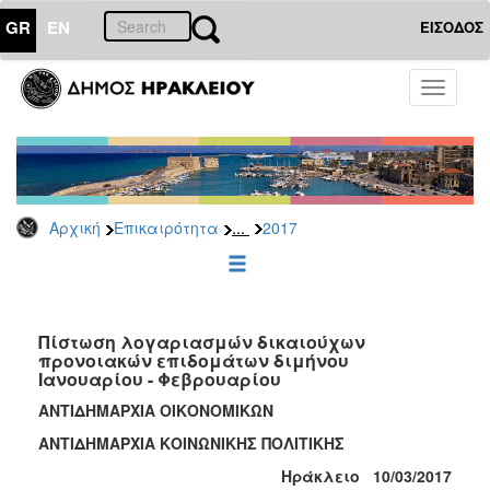
GR
EN
ΕΙΣΟΔΟΣ
ΕΠΙΚΑΙΡΟΤΗΤΑ
Toggle
navigati
Δελτία
Τύπου
Αρχείο
2026
...
Αρχική
Επικαιρότητα
2017
2025
2024
2023
2022
Πίστωση λογαριασμών δικαιούχων
προνοιακών επιδομάτων διμήνου
2021
Ιανουαρίου - Φεβρουαρίου
2020
ΑΝΤΙΔΗΜΑΡΧΙΑ ΟΙΚΟΝΟΜΙΚΩΝ
2019
ΑΝΤΙΔΗΜΑΡΧΙΑ ΚΟΙΝΩΝΙΚΗΣ ΠΟΛΙΤΙΚΗΣ
2018
Ηράκλειο 10/03/2017