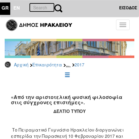
GR
EN
ΕΙΣΟΔΟΣ
ΕΠΙΚΑΙΡΟΤΗΤΑ
Toggle
navigati
Δελτία
Τύπου
Αρχείο
2026
...
Αρχική
Επικαιρότητα
2017
2025
2024
2023
2022
«Από την αριστοτελική φυσική φιλοσοφία
στις σύγχρονες επιστήμες».
2021
ΔΕΛΤΙΟ ΤΥΠΟΥ
2020
2019
Το Πειραματικό Γυμνάσιο Ηρακλείου διοργανώνει
2018
εσπερίδα την Παρασκευή 10 Φεβρουαρίου 2017 και