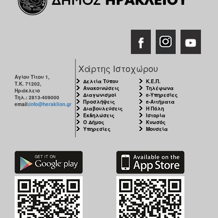
Χάρτης Ιστοχώρου
Αγίου Τίτου 1,
Δελτία Τύπου
Κ.Ε.Π.
Τ.Κ. 71202,
Ανακοινώσεις
Τηλέφωνα
Ηράκλειο
Διαγωνισμοί
e-Υπηρεσίες
Τηλ.: 2813-409000
Προσλήψεις
e-Αιτήματα
email:
info@heraklion.gr
Διαβουλεύσεις
Η Πόλη
Εκδηλώσεις
Ιστορία
Ο Δήμος
Κνωσός
Υπηρεσίες
Μουσεία