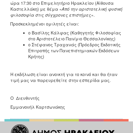
ώρα 17:30 στο Επιμελητήριο Ηρακλείου (Αίθουσα
2017
Καστελλάκη) με θέμα «
Από την αριστοτελική φυσική
2016
φιλοσοφία στις σύγχρονες επιστήμες»
.
2015
Προσκεκλημένοι ομιλητές είναι:
2013
ο Βασίλης Κάλφας (Καθηγητής Φιλοσοφίας
στο Αριστοτέλειο Παν/μιο Θεσσαλονίκης)
2012
ο Στέφανος Τραχανάς (Πρόεδρος Εκδοτικής
2011
Επιτροπής των Πανεπιστημιακών Εκδόσεων
Κρήτης)
2010
2006
Η εκδήλωση είναι ανοικτή για το κοινό και θα ήταν
τιμή μας να παρευρεθείτε στην εσπερίδα μας.
ΔΗΜΟΤΗΣ
Ο Διευθυντής
Εμμανουήλ Καρτσωνάκης
ΕΠΙΣΚΕΠΤΗΣ
ΗΡΑΚΛΕΙΟ
ΓΙΑ...